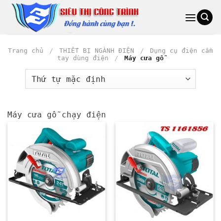
Bỏ
qua
nội
dung
Trang chủ
/
THIẾT BỊ NGÀNH ĐIỆN
/
Dụng cụ điện cầm
tay dùng điện
/
Máy cưa gỗ
Máy cưa gỗ chạy điện