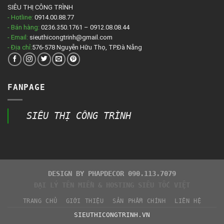
SIÊU THỊ CÔNG TRÌNH
- Hotline:
0914.00.88.77
- Bán hàng:
0236.350.1761 – 0912.08.08.44
- Email:
sieuthicongtrinh@gmail.com
- Địa chỉ:
576-578 Nguyễn Hữu Thọ, TP.Đà Nẵng
FANPAGE
SIÊU THỊ CÔNG TRÌNH
DESIGN BY PHAPDECOR 090.113.7079
ĐẠI LÝ TÊN MIỀN & HOSTING
SIÊU TỐC VIỆT
TRANG CHỦ
GIỚI THIỆU
SẢN PHẨM CHÍNH
LIÊN HỆ
SIEUTHICONGTRINH.VN