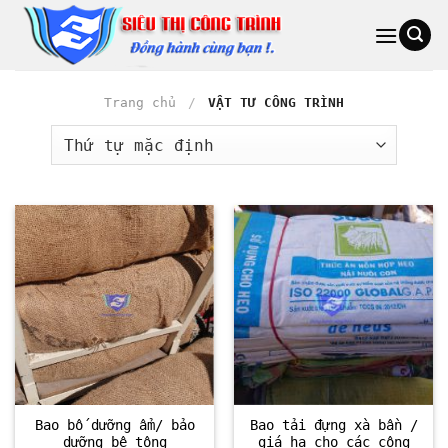
Bỏ
qua
nội
dung
Trang chủ
/
VẬT TƯ CÔNG TRÌNH
Bao bố dưỡng ẩm/ bảo
Bao tải đựng xà bần /
dưỡng bê tông
giá hạ cho các công