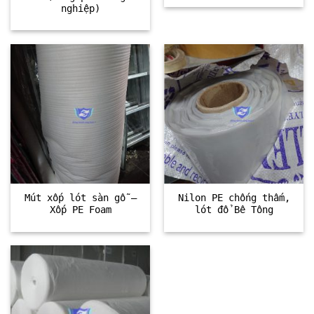
nghiệp)
Mút xốp lót sàn gỗ –
Nilon PE chống thấm,
Xốp PE Foam
lót đổ Bê Tông