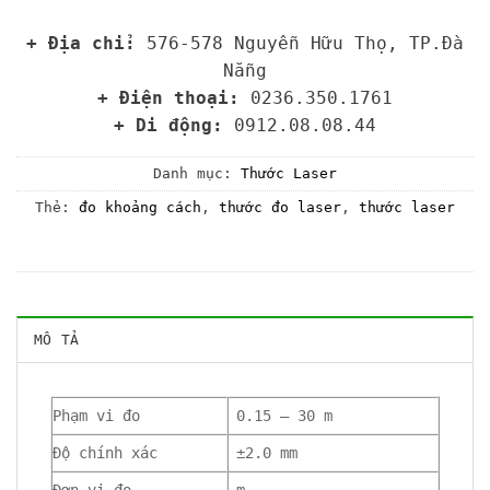
+ Địa chỉ:
576-578 Nguyễn Hữu Thọ, TP.Đà
Nẵng
+ Điện thoại:
0236.350.1761
+ Di động:
0912.08.08.44
Danh mục:
Thước Laser
Thẻ:
đo khoảng cách
,
thước đo laser
,
thước laser
MÔ TẢ
Phạm vi đo
0.15 – 30 m
Độ chính xác
±2.0 mm