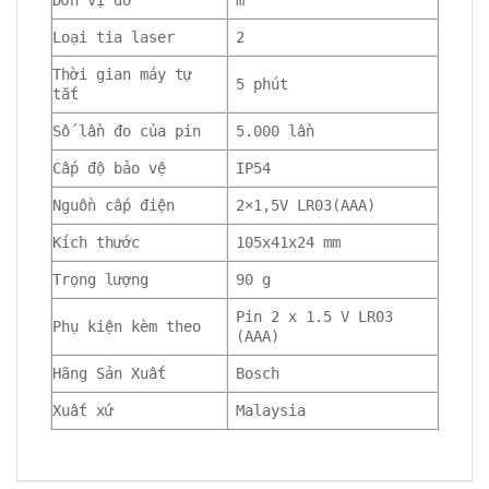
Đơn vị đo
m
Loại tia laser
2
Thời gian máy tự
5 phút
tắt
Số lần đo của pin
5.000 lần
Cấp độ bảo vệ
IP54
Nguồn cấp điện
2×1,5V LR03(AAA)
Kích thước
105x41x24 mm
Trọng lượng
90 g
Pin 2 x 1.5 V LR03
Phụ kiện kèm theo
(AAA)
Hãng Sản Xuất
Bosch
Xuất xứ
Malaysia