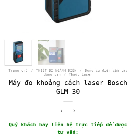
Trang chủ
/
THIẾT BỊ NGÀNH ĐIỆN
/
Dụng cụ điện cầm tay
dùng pin
/
Thước Laser
Máy đo khoảng cách laser Bosch
GLM 30
Quý khách hãy liên hệ trực tiếp để được
tư vấn: