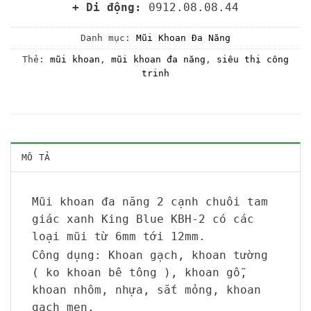
+ Di động:
0912.08.08.44
Danh mục:
Mũi Khoan Đa Năng
Thẻ:
mũi khoan
,
mũi khoan đa năng
,
siêu thị công
trinh
MÔ TẢ
Mũi khoan đa năng 2 cạnh chuôi tam
giác xanh King Blue KBH-2 có các
loại mũi từ 6mm tới 12mm.
Công dụng: Khoan gạch, khoan tường
( ko khoan bê tông ), khoan gỗ,
khoan nhôm, nhựa, sắt mỏng, khoan
gạch men.