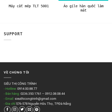
Áo gile hàn quốc làm
Máy cắt mép TLT 5001
mát
SUPPORT
VỀ CHÚNG TÔI
SIÊU THỊ CÔNG TRÌNH
- Hotline:
0914.00.88.77
- Bán hàng:
0236.350.1761 – 0912.08.08.44
- Email:
sieuthicongtrinh@gmail.com
- Địa chỉ:
576-578 Nguyễn Hữu Thọ, TP.Đà Nẵng