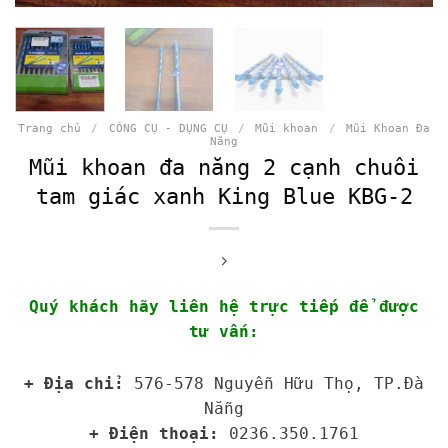
Trang chủ
/
CÔNG CỤ - DỤNG CỤ
/
Mũi khoan
/
Mũi Khoan Đa
Năng
Mũi khoan đa năng 2 cạnh chuôi
tam giác xanh King Blue KBG-2
Quý khách hãy liên hệ trực tiếp để được
tư vấn:
+ Địa chỉ:
576-578 Nguyễn Hữu Thọ, TP.Đà
Nẵng
+ Điện thoại:
0236.350.1761