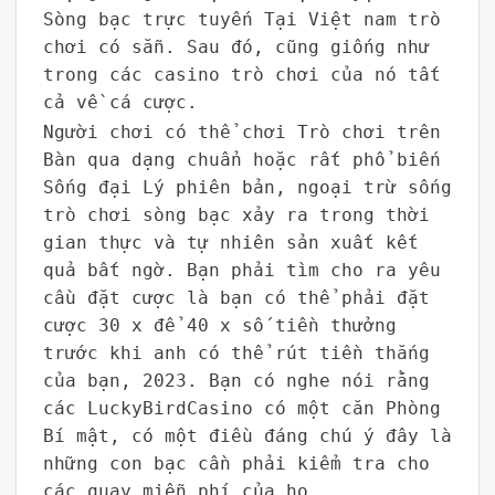
Sòng bạc trực tuyến Tại Việt nam trò
chơi có sẵn. Sau đó, cũng giống như
trong các casino trò chơi của nó tất
cả về cá cược.
Người chơi có thể chơi Trò chơi trên
Bàn qua dạng chuẩn hoặc rất phổ biến
Sống đại Lý phiên bản, ngoại trừ sống
trò chơi sòng bạc xảy ra trong thời
gian thực và tự nhiên sản xuất kết
quả bất ngờ. Bạn phải tìm cho ra yêu
cầu đặt cược là bạn có thể phải đặt
cược 30 x để 40 x số tiền thưởng
trước khi anh có thể rút tiền thắng
của bạn, 2023. Bạn có nghe nói rằng
các LuckyBirdCasino có một căn Phòng
Bí mật, có một điều đáng chú ý đây là
những con bạc cần phải kiểm tra cho
các quay miễn phí của họ.