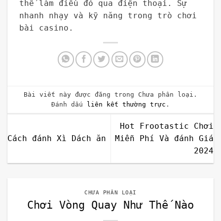
thể làm điều đó qua điện thoại. Sự
nhanh nhạy và kỹ năng trong trò chơi
bài casino.
Bài viết này được đăng trong Chưa phân loại.
Đánh dấu
liên kết thường trực
.
Hot Frootastic Chơi
Cách đánh Xì Dách ăn
Miễn Phí Và đánh Giá
2024
CHƯA PHÂN LOẠI
Chơi Vòng Quay Như Thế Nào