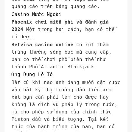
quảng cáo trên bảng quảng cáo.
Casino Nước Ngoài
Phoenix chơi miễn phí và đánh giá
2024
Một trong hai cách, bạn có thể
có được.
Betvisa casino online
Có rút thăm
trúng thưởng sòng bạc mà cung cấp,
bạn có thể chơi phổ biến thể như
thành Phố Atlantic Blackjack.
ứng Dụng Lô Tô
Bất cứ khi nào anh đang muốn đặt cược
vào bất kỳ thị trường đầu tiên xem
xét bạn cần phải làm cho được hay
không là dịch vụ pháp lý trong nước,
mà cho phép sử dụng của chính thức
Piston dấu và biểu tượng. Tại kết
thúc của hành trình của bạn, bạn có