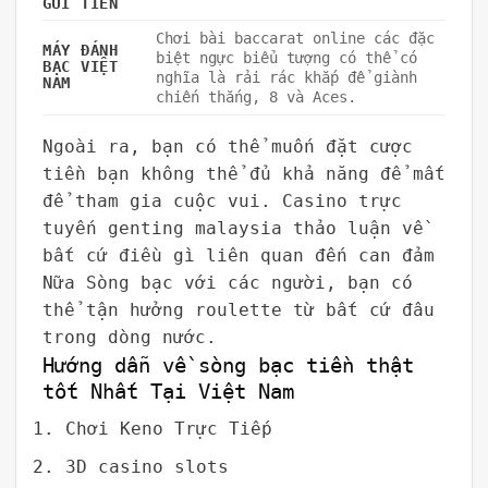
GỬI TIỀN
Chơi bài baccarat online các đặc
MÁY ĐÁNH
biệt ngực biểu tượng có thể có
BẠC VIỆT
nghĩa là rải rác khắp để giành
NAM
chiến thắng, 8 và Aces.
Ngoài ra, bạn có thể muốn đặt cược
tiền bạn không thể đủ khả năng để mất
để tham gia cuộc vui. Casino trực
tuyến genting malaysia thảo luận về
bất cứ điều gì liên quan đến can đảm
Nữa Sòng bạc với các người, bạn có
thể tận hưởng roulette từ bất cứ đâu
trong dòng nước.
Hướng dẫn về sòng bạc tiền thật
tốt Nhất Tại Việt Nam
Chơi Keno Trực Tiếp
3D casino slots