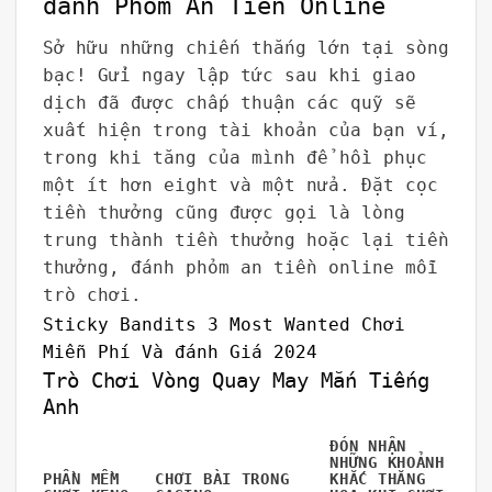
đánh Phỏm An Tiền Online
Sở hữu những chiến thắng lớn tại sòng
bạc! Gửi ngay lập tức sau khi giao
dịch đã được chấp thuận các quỹ sẽ
xuất hiện trong tài khoản của bạn ví,
trong khi tăng của mình để hồi phục
một ít hơn eight và một nửa. Đặt cọc
tiền thưởng cũng được gọi là lòng
trung thành tiền thưởng hoặc lại tiền
thưởng, đánh phỏm an tiền online mỗi
trò chơi.
Sticky Bandits 3 Most Wanted Chơi
Miễn Phí Và đánh Giá 2024
Trò Chơi Vòng Quay May Mắn Tiếng
Anh
ĐÓN NHẬN
NHỮNG KHOẢNH
PHẦN MỀM
CHƠI BÀI TRONG
KHẮC THĂNG