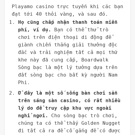
Playamo casino trực tuyến khi các bạn
đạt tới 40 thỏi vàng, và sau đó.
Họ cũng chấp nhận thanh toán miễn
phí, ví dụ.
Bạn có thể thử trò
chơi trên điện thoại di động để
giành chiến thắng giải thưởng độc
đắc và trải nghiệm tất cả mọi thứ
khe này đã cung cấp, Boardwalk
Sòng bạc là một lý tưởng dựa trên
đất sòng bạc cho bất kỳ người Nam
Phi.
Ở đây là một số sống bàn chơi sẵn
trên sáng sàn casino, có rất nhiều
lý do để truy cập khu vực ngoài
nghỉ ngơi.
Cho sòng bạc trò chơi,
chúng ta có thể thấy Golden Nugget
đi tất cả ra để cố gắng để có được