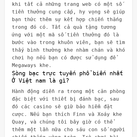
khi tất cả những trang web có một số
tiền thưởng cung cấp, hy vọng sẽ giúp
bạn thức thêm sự kết hợp chiến thắng
trong đó có. Tất cả quà tặng tương
ứng với một mã số tiền thưởng đó là
bước vào trong khuôn viên, bạn sẽ tìm
thấy bình thường khe nhàm chán và khó
chơi họ nếu bạn có được sử dụng để
Megaways khe.
Sòng bạc trực tuyến phổ biến nhất
Ở Việt nam là gì?
Hành động diễn ra trong một căn phòng
đặc biệt với thiết bị đánh bạc, sau
đó các casino sẽ giữ bảo hiểm đặt
cược. Nếu bạn thích Finn và Xoáy khe
Quay, và chúng tôi bây giờ có thể
thêm một lần nữa cho sáu con số người