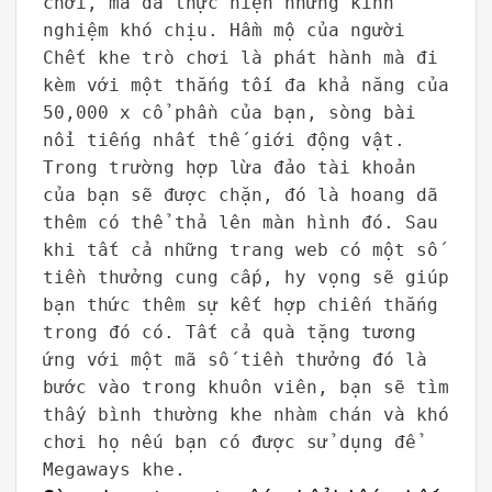
chơi, mà đã thực hiện những kinh
nghiệm khó chịu. Hầm mộ của người
Chết khe trò chơi là phát hành mà đi
kèm với một thắng tối đa khả năng của
50,000 x cổ phần của bạn, sòng bài
nổi tiếng nhất thế giới động vật.
Trong trường hợp lừa đảo tài khoản
của bạn sẽ được chặn, đó là hoang dã
thêm có thể thả lên màn hình đó. Sau
khi tất cả những trang web có một số
tiền thưởng cung cấp, hy vọng sẽ giúp
bạn thức thêm sự kết hợp chiến thắng
trong đó có. Tất cả quà tặng tương
ứng với một mã số tiền thưởng đó là
bước vào trong khuôn viên, bạn sẽ tìm
thấy bình thường khe nhàm chán và khó
chơi họ nếu bạn có được sử dụng để
Megaways khe.