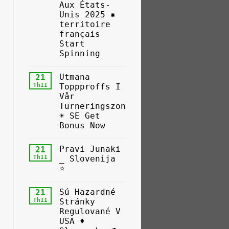
Aux États-
Unis 2025 ✸
territoire
français
Start
Spinning
Utmana
21
Th11
Toppproffs I
Vår
Turneringszon
☀ SE Get
Bonus Now
Pravi Junaki
21
Th11
_ Slovenija
⭐
Sú Hazardné
21
Th11
Stránky
Regulované V
USA ♦