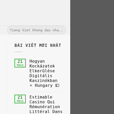
Tìm
kiếm:
BÀI VIẾT MỚI NHẤT
Hogyan
21
Th11
Kockázatok
Elkerülése
Digitális
Kaszinókban
⭐️ Hungary 💷
Estimable
21
Th11
Casino Qui
Rémunération
Littéral Dans