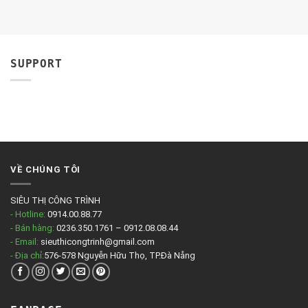
SUPPORT
VỀ CHÚNG TÔI
SIÊU THỊ CÔNG TRÌNH
- Hotline:
0914.00.88.77
- Bán hàng:
0236.350.1761 – 0912.08.08.44
- Email:
sieuthicongtrinh@gmail.com
- Địa chỉ:
576-578 Nguyễn Hữu Thọ, TP.Đà Nẵng