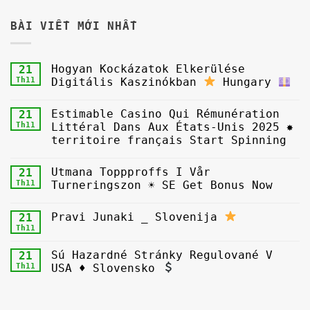
BÀI VIẾT MỚI NHẤT
Hogyan Kockázatok Elkerülése
21
Th11
Digitális Kaszinókban
Hungary
Estimable Casino Qui Rémunération
21
Th11
Littéral Dans Aux États-Unis 2025 ✸
territoire français Start Spinning
Utmana Toppproffs I Vår
21
Th11
Turneringszon ☀ SE Get Bonus Now
Pravi Junaki _ Slovenija
21
Th11
Sú Hazardné Stránky Regulované V
21
Th11
USA ♦ Slovensko