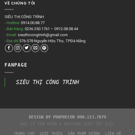
VỀ CHÚNG TÔI
SIÊU THỊ CÔNG TRÌNH
- Hotline:
0914.00.88.77
- Bán hàng:
0236.350.1761 – 0912.08.08.44
- Email:
sieuthicongtrinh@gmail.com
- Địa chỉ:
576-578 Nguyễn Hữu Thọ, TP.Đà Nẵng
FANPAGE
SIÊU THỊ CÔNG TRÌNH
DESIGN BY PHAPDECOR 090.113.7079
ĐẠI LÝ TÊN MIỀN & HOSTING
SIÊU TỐC VIỆT
TRANG CHỦ
GIỚI THIỆU
SẢN PHẨM CHÍNH
LIÊN HỆ