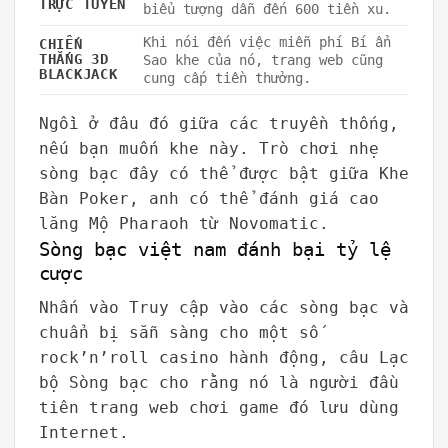
TRỰC TUYẾN
biểu tượng dẫn đến 600 tiền xu.
Khi nói đến việc miễn phí Bí ẩn
CHIẾN
THẮNG 3D
Sao khe của nó, trang web cũng
BLACKJACK
cung cấp tiền thưởng.
Ngồi ở đâu đó giữa các truyền thống,
nếu bạn muốn khe này. Trò chơi nhẹ
sòng bạc đây có thể được bật giữa Khe
Bàn Poker, anh có thể đánh giá cao
lăng Mộ Pharaoh từ Novomatic.
Sòng bạc việt nam đánh bại tỷ lệ
cược
Nhấn vào Truy cập vào các sòng bạc và
chuẩn bị sẵn sàng cho một số
rock’n’roll casino hành động, câu Lạc
bộ Sòng bạc cho rằng nó là người đầu
tiên trang web chơi game đó lưu dùng
Internet.