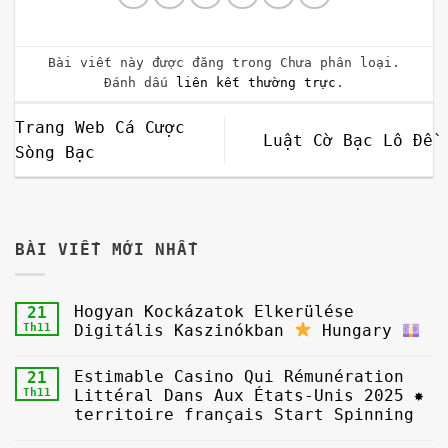
Bài viết này được đăng trong Chưa phân loại.
Đánh dấu
liên kết thường trực
.
Trang Web Cá Cược
Luật Cờ Bạc Lô Đề
Sòng Bạc
BÀI VIẾT MỚI NHẤT
Hogyan Kockázatok Elkerülése
21
Th11
Digitális Kaszinókban
Hungary
Estimable Casino Qui Rémunération
21
Th11
Littéral Dans Aux États-Unis 2025 ✸
territoire français Start Spinning