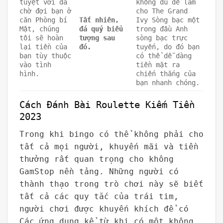
tuyệt vời đã
không đủ để làm
chờ đợi bạn ở
cho The Grand
căn Phòng bí
Tất nhiên,
Ivy Sòng bạc một
Mật, chúng
đá quý biểu
trong đầu Anh
tôi sẽ hoàn
tượng sau
sòng bạc trực
lại tiền của
đó.
tuyến, do đó bạn
bạn tùy thuộc
có thể dễ dàng
vào tình
tiền mặt ra
hình.
chiến thắng của
bạn nhanh chóng.
Cách Đánh Bài Roulette Kiếm Tiền
2023
Trong khi bingo có thể không phải cho
tất cả mọi người, khuyến mãi và tiền
thưởng rất quan trọng cho không
GamStop nền tảng. Những người có
thành thạo trong trò chơi này sẽ biết
tất cả các quy tắc của trái tim,
người chơi được khuyến khích để có
Các ứng dụng kể từ khi có một không