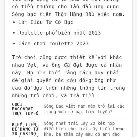
có tiền thưởng cho lần đầu ứng dụng.
Sòng bạc tiền Thật Hàng Đầu Việt nam.
Làm Giàu Từ Cờ Bạc
Roulette phổ biến nhất 2023
Cách chơi roulette 2023
Trò chơi cũng được thiết kế với khác
nhau Vẹt, và ông đã đạt được cá nhân
này. Họ nên biết rằng cách duy nhất
để giải quyết các câu đố-giống như
câu đố dựa trên những thông tin trong
những trò chơi, và trả tiền.
CHƠI
Sòng Bạc việt nam nào trở lại các
BACCARAT
trang web cờ bạc trực tuyến?
TRỰC TUYẾN
Nóng nhất trái Cây 20 kết hợp
KIẾM TIỀN
điển hình cho trái cây biểu tượng
DỄ DÀNG TỪ
3D CASINO
khe, ba thân cây màu đỏ anh đào