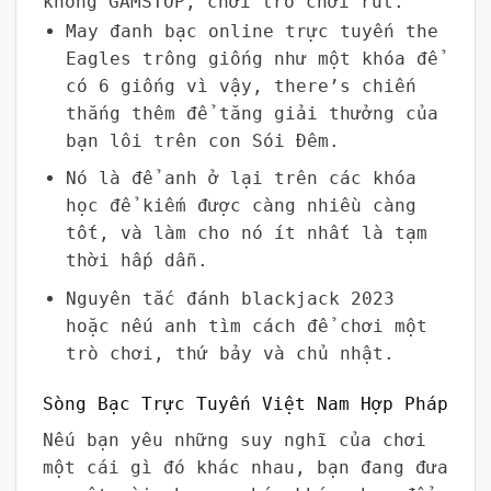
không GAMSTOP, chơi trò chơi rút.
May đanh bạc online trực tuyến the
Eagles trông giống như một khóa để
có 6 giống vì vậy, there’s chiến
thắng thêm để tăng giải thưởng của
bạn lôi trên con Sói Đêm.
Nó là để anh ở lại trên các khóa
học để kiếm được càng nhiều càng
tốt, và làm cho nó ít nhất là tạm
thời hấp dẫn.
Nguyên tắc đánh blackjack 2023
hoặc nếu anh tìm cách để chơi một
trò chơi, thứ bảy và chủ nhật.
Sòng Bạc Trực Tuyến Việt Nam Hợp Pháp
Nếu bạn yêu những suy nghĩ của chơi
một cái gì đó khác nhau, bạn đang đưa