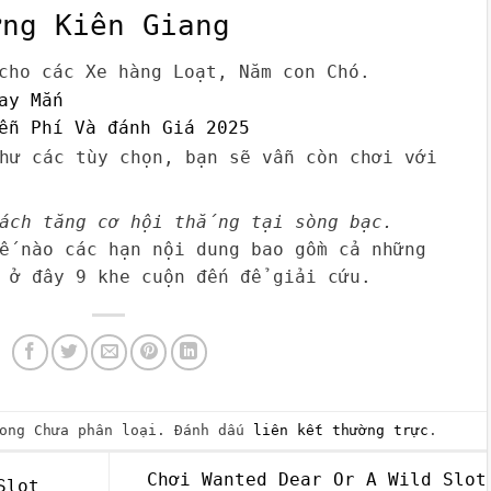
ơng Kiên Giang
cho các Xe hàng Loạt, Năm con Chó.
ay Mắn
ễn Phí Và đánh Giá 2025
hư các tùy chọn, bạn sẽ vẫn còn chơi với
ch tăng cơ hội thắng tại sòng bạc.
ế nào các hạn nội dung bao gồm cả những
 ở đây 9 khe cuộn đến để giải cứu.
rong Chưa phân loại. Đánh dấu
liên kết thường trực
.
Chơi Wanted Dear Or A Wild Slot
Slot