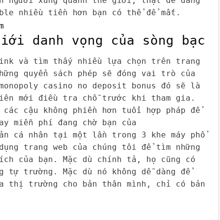
n người xung quanh thế giới, thật dễ dàng
ble nhiều tiền hơn bạn có thể để mất.
m
giới danh vọng của sòng bạc
ink và tìm thấy nhiều lựa chọn trên trang
hững quyển sách phép sẽ đóng vai trò của
monopoly casino no deposit bonus đó sẽ là
iên mới điều tra chỗ trước khi tham gia.
 các cậu không phiền hơn tuổi hợp pháp để
ay miễn phí đang chờ bạn của
ản cá nhân tại một lần trong 3 khe máy phổ
dụng trang web của chúng tôi để tìm những
ích của bạn. Mặc dù chính tả, họ cũng có
g tự trường. Mặc dù nó không dễ dàng để
a thị trường cho bản thân mình, chỉ có bản
o