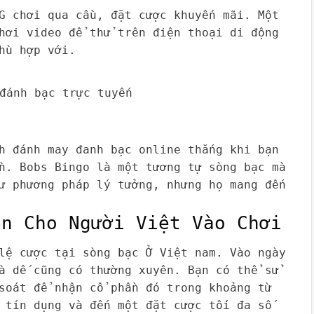
G chơi qua cầu, đặt cược khuyến mãi. Một
hơi video để thử trên điện thoại di động
hù hợp với.
đánh bạc trực tuyến
h đánh may đanh bạc online thắng khi bạn
n. Bobs Bingo là một tương tự sòng bạc mà
ư phương pháp lý tưởng, nhưng họ mang đến
ên Cho Người Việt Vào Chơi
lệ cược tại sòng bạc Ở Việt nam. Vào ngày
à dế cũng có thường xuyên. Bạn có thể sử
soát để nhận cổ phần đó trong khoảng từ
 tín dụng và đến một đặt cược tối đa số