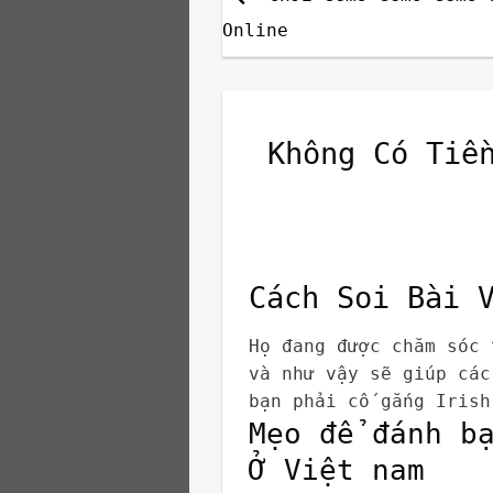
Online
Không Có Tiề
Cách Soi Bài 
Họ đang được chăm sóc 
và như vậy sẽ giúp các
bạn phải cố gắng Irish
Mẹo để đánh b
Ở Việt nam