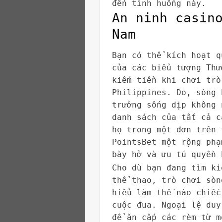
đến tình huống này.
An ninh casin
Nam
Bạn có thể kích hoạt q
của các biểu tượng Thư
kiếm tiền khi chơi trò
Philippines. Do, sòng 
trưởng sống dịp không 
danh sách của tất cả c
họ trong một đơn trên 
PointsBet một rộng phạ
bày hở và ưu tú quyền 
Cho dù bạn đang tìm ki
thể thao, trò chơi sòn
hiểu làm thế nào chiếc
cuộc đua. Ngoại lệ duy
để ăn cắp các rèm từ m