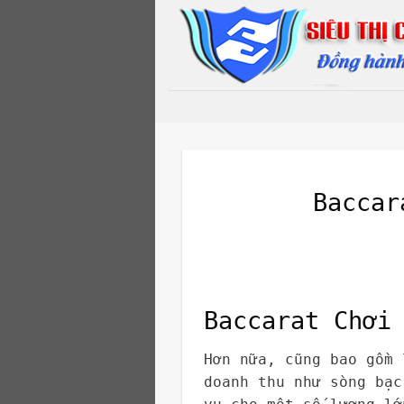
Bỏ
qua
nội
dung
Baccar
Baccarat Chơi
Hơn nữa, cũng bao gồm 
doanh thu như sòng bạc