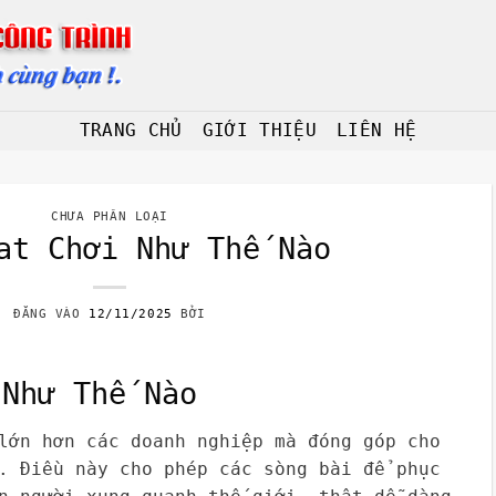
TRANG CHỦ
GIỚI THIỆU
LIÊN HỆ
CHƯA PHÂN LOẠI
at Chơi Như Thế Nào
ĐĂNG VÀO
12/11/2025
BỞI
 Như Thế Nào
lớn hơn các doanh nghiệp mà đóng góp cho
. Điều này cho phép các sòng bài để phục