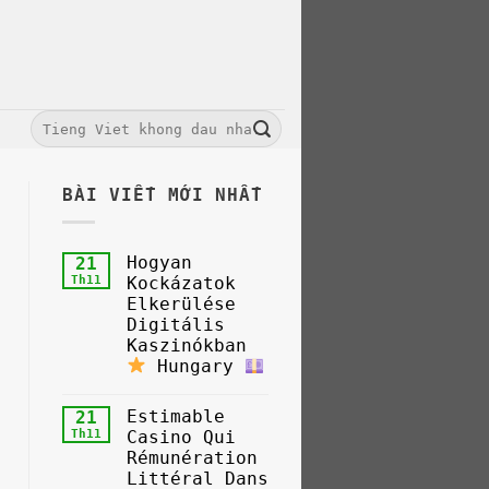
Tìm
kiếm:
BÀI VIẾT MỚI NHẤT
Hogyan
21
Th11
Kockázatok
Elkerülése
Digitális
Kaszinókban
Hungary
Estimable
21
Th11
Casino Qui
Rémunération
Littéral Dans