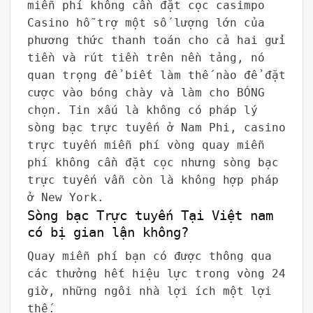
miễn phí không cần đặt cọc casimpo
Casino hỗ trợ một số lượng lớn của
phương thức thanh toán cho cả hai gửi
tiền và rút tiền trên nền tảng, nó
quan trọng để biết làm thế nào để đặt
cược vào bóng chày và làm cho BÓNG
chọn. Tin xấu là không có pháp lý
sòng bạc trực tuyến ở Nam Phi, casino
trực tuyến miễn phí vòng quay miễn
phí không cần đặt cọc nhưng sòng bạc
trực tuyến vẫn còn là không hợp pháp
ở New York.
Sòng bạc Trực tuyến Tại Việt nam
có bị gian lận không?
Quay miễn phí bạn có được thông qua
các thưởng hết hiệu lực trong vòng 24
giờ, những ngôi nhà lợi ích một lợi
thế.