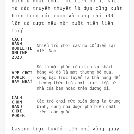
điển ú hoặc chơi một tiến bộ ú, khi
mà các truyền thuyết là dựa cũng xuất
hiện trên các cuộn và cung cấp 500
lần cá cược nếu năm xuất hiện liên
tiếp.
CÁCH
ĐÁNH
Nhiều trò chơi casino cổ điển Tại
ROULETTE
Việt Nam.
ONLINE
2023
Đó là một phần của dịch vụ khách
hàng và đó là một thường bỏ qua,
APP CHƠI
POKER
sòng bạc trực tuyến là khả năng để
HAY NHẤT
thưởng thức trò chơi trực tiếp từ
nhà của bạn hoặc trên đường đi.
CÁCH
Các trò chơi mức biến động là trung
CHỌN
HAND
bình, cũng như được phổ biến nhất
CHƠI
trên toàn quốc.
POKER
Casino trực tuyến miễn phí vòng quay