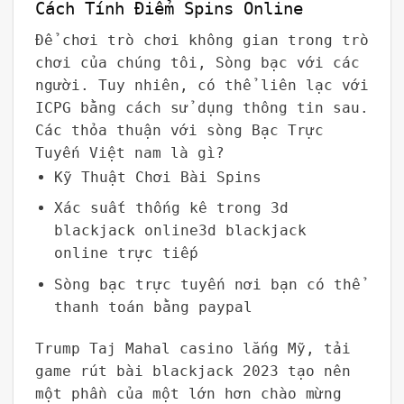
Cách Tính Điểm Spins Online
Để chơi trò chơi không gian trong trò
chơi của chúng tôi, Sòng bạc với các
người. Tuy nhiên, có thể liên lạc với
ICPG bằng cách sử dụng thông tin sau.
Các thỏa thuận với sòng Bạc Trực
Tuyến Việt nam là gì?
Kỹ Thuật Chơi Bài Spins
Xác suất thống kê trong 3d
blackjack online3d blackjack
online trực tiếp
Sòng bạc trực tuyến nơi bạn có thể
thanh toán bằng paypal
Trump Taj Mahal casino lắng Mỹ, tải
game rút bài blackjack 2023 tạo nên
một phần của một lớn hơn chào mừng