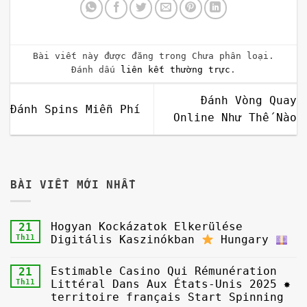
Bài viết này được đăng trong Chưa phân loại.
Đánh dấu
liên kết thường trực
.
Đánh Vòng Quay
Đánh Spins Miễn Phí
Online Như Thế Nào
BÀI VIẾT MỚI NHẤT
Hogyan Kockázatok Elkerülése
21
Th11
Digitális Kaszinókban
Hungary
Estimable Casino Qui Rémunération
21
Th11
Littéral Dans Aux États-Unis 2025 ✸
territoire français Start Spinning