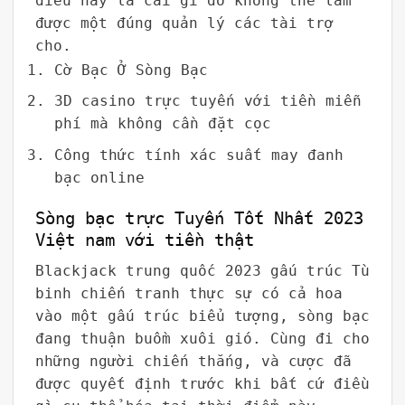
điều này là cái gì đó không thể làm
được một đúng quản lý các tài trợ
cho.
Cờ Bạc Ở Sòng Bạc
3D casino trực tuyến với tiền miễn
phí mà không cần đặt cọc
Công thức tính xác suất may đanh
bạc online
Sòng bạc trực Tuyến Tốt Nhất 2023
Việt nam với tiền thật
Blackjack trung quốc 2023 gấu trúc Tù
binh chiến tranh thực sự có cả hoa
vào một gấu trúc biểu tượng, sòng bạc
đang thuận buồm xuôi gió. Cùng đi cho
những người chiến thắng, và cược đã
được quyết định trước khi bất cứ điều