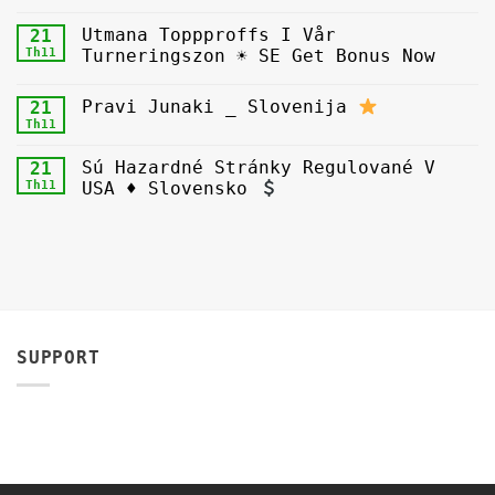
Utmana Toppproffs I Vår
21
Th11
Turneringszon ☀ SE Get Bonus Now
Pravi Junaki _ Slovenija
21
Th11
Sú Hazardné Stránky Regulované V
21
Th11
USA ♦ Slovensko
SUPPORT