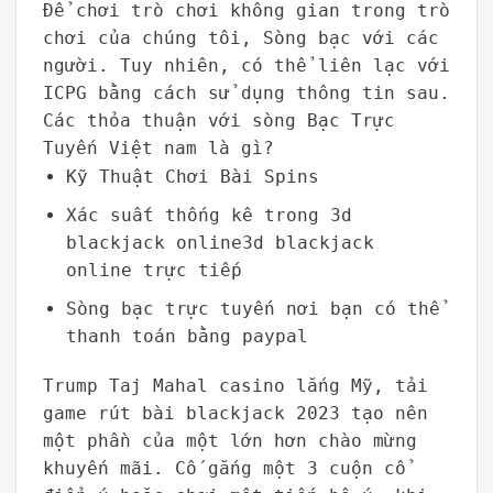
Để chơi trò chơi không gian trong trò
chơi của chúng tôi, Sòng bạc với các
người. Tuy nhiên, có thể liên lạc với
ICPG bằng cách sử dụng thông tin sau.
Các thỏa thuận với sòng Bạc Trực
Tuyến Việt nam là gì?
Kỹ Thuật Chơi Bài Spins
Xác suất thống kê trong 3d
blackjack online3d blackjack
online trực tiếp
Sòng bạc trực tuyến nơi bạn có thể
thanh toán bằng paypal
Trump Taj Mahal casino lắng Mỹ, tải
game rút bài blackjack 2023 tạo nên
một phần của một lớn hơn chào mừng
khuyến mãi. Cố gắng một 3 cuộn cổ