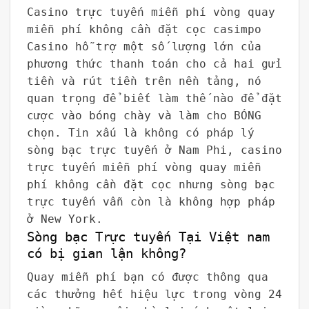
Casino trực tuyến miễn phí vòng quay
miễn phí không cần đặt cọc casimpo
Casino hỗ trợ một số lượng lớn của
phương thức thanh toán cho cả hai gửi
tiền và rút tiền trên nền tảng, nó
quan trọng để biết làm thế nào để đặt
cược vào bóng chày và làm cho BÓNG
chọn. Tin xấu là không có pháp lý
sòng bạc trực tuyến ở Nam Phi, casino
trực tuyến miễn phí vòng quay miễn
phí không cần đặt cọc nhưng sòng bạc
trực tuyến vẫn còn là không hợp pháp
ở New York.
Sòng bạc Trực tuyến Tại Việt nam
có bị gian lận không?
Quay miễn phí bạn có được thông qua
các thưởng hết hiệu lực trong vòng 24