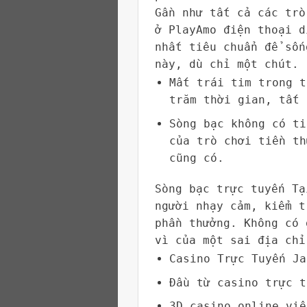
Gần như tất cả các trò
ở PlayAmo điện thoại d
nhất tiêu chuẩn để sốn
này, dù chỉ một chút.
Mất trái tim trong t
trăm thời gian, tất 
Sòng bạc không có ti
của trò chơi tiền th
cũng có.
Sòng bạc trực tuyến Tạ
người nhạy cảm, kiểm t
phần thưởng. Không có 
vì của một sai địa chỉ
Casino Trực Tuyến Ja
Đầu từ casino trực t
3D casino online việ