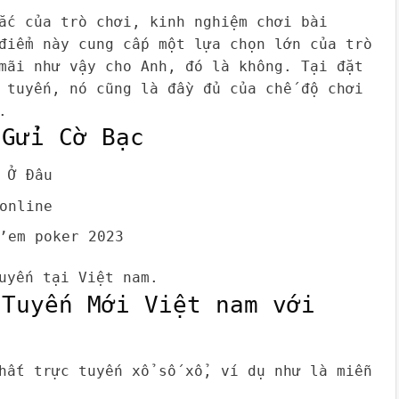
ắc của trò chơi, kinh nghiệm chơi bài
điểm này cung cấp một lựa chọn lớn của trò
mãi như vậy cho Anh, đó là không. Tại đặt
 tuyến, nó cũng là đầy đủ của chế độ chơi
.
 Gửi Cờ Bạc
 Ở Đâu
online
’em poker 2023
uyến tại Việt nam.
 Tuyến Mới Việt nam với
hất trực tuyến xổ số xổ, ví dụ như là miễn