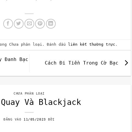
rong Chưa phân loại. Đánh dấu
liên kết thường trực
.
 Đanh Bạc
Cách Đi Tiền Trong Cờ Bạc
CHƯA PHÂN LOẠI
 Quay Và Blackjack
ĐĂNG VÀO
11/05/2023
BỞI