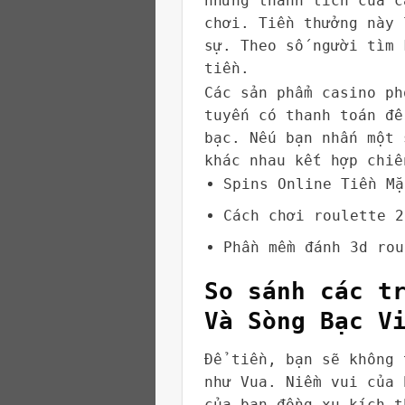
những thành tích của c
chơi. Tiền thưởng này 
sự. Theo số người tìm 
tiền.
Các sản phẩm casino ph
tuyến có thanh toán để
bạc. Nếu bạn nhấn một 
khác nhau kết hợp chiế
Spins Online Tiền Mặ
Cách chơi roulette 2
Phần mềm đánh 3d rou
So sánh các t
Và Sòng Bạc V
Để tiền, bạn sẽ không 
như Vua. Niềm vui của 
của bạn đồng xu kích t