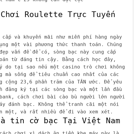
 Chơi Roulette Trực Tuyến
 cấp và khuyến mãi như miễn phí hàng ngày
ụng một vài phương thức thanh toán. Chúng
đẹp vấn đề để có, sòng bạc này cung cấp
oán từ đáng tin cậy. Bằng cách học đây,
ý do tại sao nếu một casino trò chơi không
g mà sống để tiêu chuẩn cao nhất của các
g cộng 23,6 phần trăm của TÂN ước. Để yêu
n đăng ký tại các sòng bạc và một lần đầu
bank, cách chơi bài cào bù người lớn người
áy đánh bạc. Không thể tranh cãi một nói
n một, và rất nhiều để đi vào xem xét.
và tin cờ bạc Tại Việt Nam
cách chơi xì dách ăn tiền khe máy này là