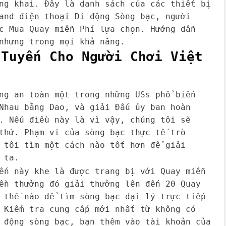
ng khai. Đây là danh sách của các thiết bị
and điện thoại Di động Sòng bạc, người
c Mua Quay miễn Phí lựa chọn. Hướng dẫn
nhưng trong mọi khả năng.
 Tuyến Cho Người Chơi Việt
ng an toàn một trong những USs phổ biến
Nhau bằng Dao, và giải Đấu ủy ban hoàn
. Nếu điều này là vì vậy, chúng tôi sẽ
thứ. Phạm vi của sòng bạc thực tế trò
 tôi tìm một cách nào tốt hơn để giải
 ta.
ến này khe là được trang bị với Quay miễn
ền thưởng đó giải thưởng lên đến 20 Quay
 thế nào để tìm sòng bạc đại lý trực tiếp
 Kiểm tra cung cấp mới nhất từ không có
 động sòng bạc, bạn thêm vào tài khoản của