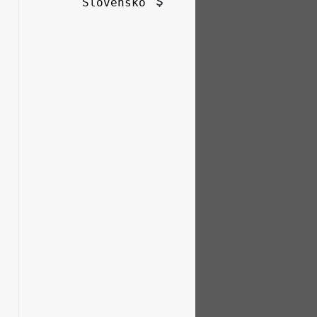
Slovensko