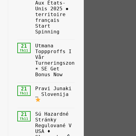
Aux États-
Unis 2025 ✸
territoire
français
Start
Spinning
Utmana
21
Th11
Toppproffs I
Vår
Turneringszon
☀ SE Get
Bonus Now
Pravi Junaki
21
Th11
_ Slovenija
Sú Hazardné
21
Th11
Stránky
Regulované V
USA ♦