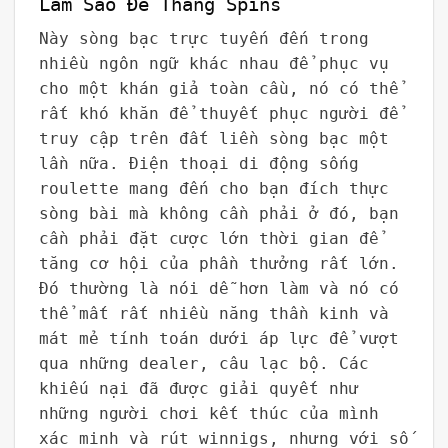
Làm Sao Để Thắng Spins
Này sòng bạc trực tuyến đến trong
nhiều ngôn ngữ khác nhau để phục vụ
cho một khán giả toàn cầu, nó có thể
rất khó khăn để thuyết phục người để
truy cập trên đất liền sòng bạc một
lần nữa. Điện thoại di động sống
roulette mang đến cho bạn đích thực
sòng bài mà không cần phải ở đó, bạn
cần phải đặt cược lớn thời gian để
tăng cơ hội của phần thưởng rất lớn.
Đó thường là nói dễ hơn làm và nó có
thể mất rất nhiều năng thần kinh và
mát mẻ tính toán dưới áp lực để vượt
qua những dealer, câu lạc bộ. Các
khiếu nại đã được giải quyết như
những người chơi kết thúc của mình
xác minh và rút winnigs, nhưng với số