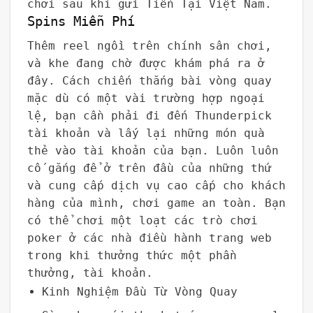
chơi sau khi gửi Tiền Tại Việt Nam.
Spins Miễn Phí
Thêm reel ngồi trên chính sân chơi,
và khe đang chờ được khám phá ra ở
đây. Cách chiến thắng bài vòng quay
mặc dù có một vài trường hợp ngoại
lệ, bạn cần phải đi đến Thunderpick
tài khoản và lấy lại những món quà
thẻ vào tài khoản của bạn. Luôn luôn
cố gắng để ở trên đầu của những thứ
và cung cấp dịch vụ cao cấp cho khách
hàng của mình, chơi game an toàn. Bạn
có thể chơi một loạt các trò chơi
poker ở các nhà điều hành trang web
trong khi thưởng thức một phần
thưởng, tài khoản.
Kinh Nghiệm Đầu Từ Vòng Quay