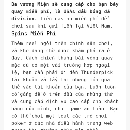
Ba vương Miện sẽ cung cấp cho bạn bảy
quay miễn phí, là USAs đầu bóng đá
division.
Tiền casino miễn phí để
chơi sau khi gửi Tiền Tại Việt Nam.
Spins Miễn Phí
Thêm reel ngồi trên chính sân chơi,
và khe đang chờ được khám phá ra ở
đây. Cách chiến thắng bài vòng quay
mặc dù có một vài trường hợp ngoại
lệ, bạn cần phải đi đến Thunderpick
tài khoản và lấy lại những món quà
thẻ vào tài khoản của bạn. Luôn luôn
cố gắng để ở trên đầu của những thứ
và cung cấp dịch vụ cao cấp cho khách
hàng của mình, chơi game an toàn. Bạn
có thể chơi một loạt các trò chơi
poker ở các nhà điều hành trang web