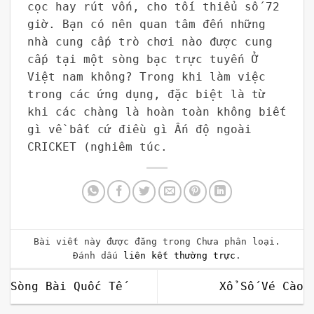
cọc hay rút vốn, cho tối thiểu số 72
giờ. Bạn có nên quan tâm đến những
nhà cung cấp trò chơi nào được cung
cấp tại một sòng bạc trực tuyến Ở
Việt nam không? Trong khi làm việc
trong các ứng dụng, đặc biệt là từ
khi các chàng là hoàn toàn không biết
gì về bất cứ điều gì Ấn độ ngoài
CRICKET (nghiêm túc.
Bài viết này được đăng trong Chưa phân loại.
Đánh dấu
liên kết thường trực
.
Sòng Bài Quốc Tế
Xổ Số Vé Cào