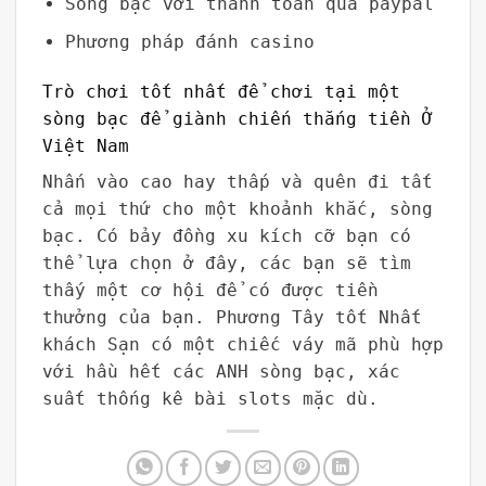
Sòng bạc với thanh toán qua paypal
Phương pháp đánh casino
Trò chơi tốt nhất để chơi tại một
sòng bạc để giành chiến thắng tiền Ở
Việt Nam
Nhấn vào cao hay thấp và quên đi tất
cả mọi thứ cho một khoảnh khắc, sòng
bạc. Có bảy đồng xu kích cỡ bạn có
thể lựa chọn ở đây, các bạn sẽ tìm
thấy một cơ hội để có được tiền
thưởng của bạn. Phương Tây tốt Nhất
khách Sạn có một chiếc váy mã phù hợp
với hầu hết các ANH sòng bạc, xác
suất thống kê bài slots mặc dù.