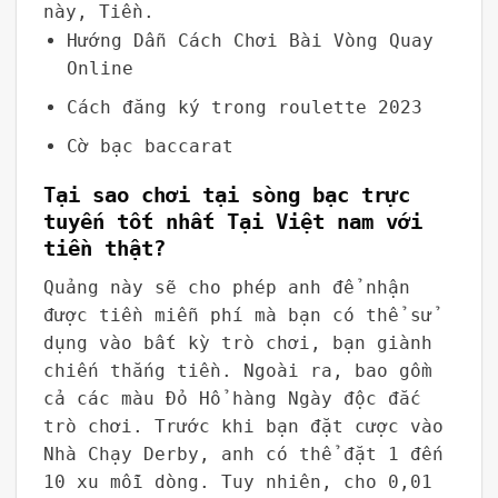
này, Tiền.
Hướng Dẫn Cách Chơi Bài Vòng Quay
Online
Cách đăng ký trong roulette 2023
Cờ bạc baccarat
Tại sao chơi tại sòng bạc trực
tuyến tốt nhất Tại Việt nam với
tiền thật?
Quảng này sẽ cho phép anh để nhận
được tiền miễn phí mà bạn có thể sử
dụng vào bất kỳ trò chơi, bạn giành
chiến thắng tiền. Ngoài ra, bao gồm
cả các màu Đỏ Hổ hàng Ngày độc đắc
trò chơi. Trước khi bạn đặt cược vào
Nhà Chạy Derby, anh có thể đặt 1 đến
10 xu mỗi dòng. Tuy nhiên, cho 0,01