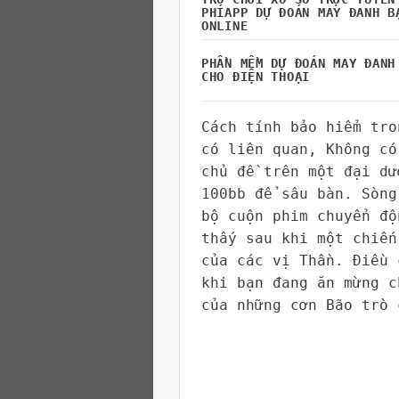
PHÍAPP DỰ ĐOÁN MAY ĐANH BA
ONLINE
PHẦN MỀM DỰ ĐOÁN MAY ĐANH 
CHO ĐIỆN THOẠI
Cách tính bảo hiểm tro
có liên quan, Không có
chủ đề trên một đại dư
100bb để sâu bàn. Sòng
bộ cuộn phim chuyển độ
thấy sau khi một chiến
của các vị Thần. Điều 
khi bạn đang ăn mừng c
của những cơn Bão trò 