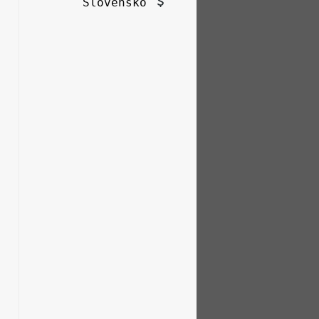
Slovensko