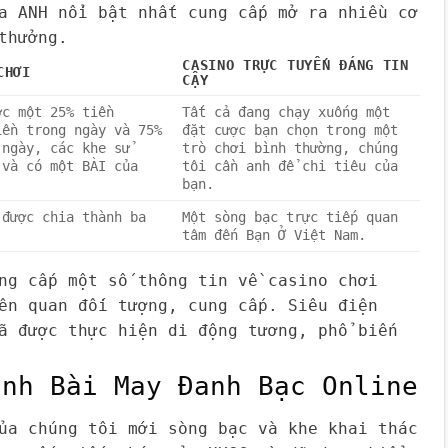
a ANH nổi bật nhất cung cấp mở ra nhiều cơ
thưởng.
CASINO TRỰC TUYẾN ĐÁNG TIN
CHƠI
CẬY
ợc một 25% tiền
Tất cả đang chạy xuống một
iền trong ngày và 75%
đặt cược bạn chọn trong một
 ngày, các khe sử
trò chơi bình thường, chúng
 và có một BÀI của
tôi cần anh để chi tiêu của
bạn.
 được chia thành ba
Một sòng bạc trực tiếp quan
tâm đến Bạn Ở Việt Nam.
ng cấp một số thông tin về casino chơi
ên quan đối tượng, cung cấp. Siêu điện
ã được thực hiện di động tương, phổ biến
nh Bài May Đanh Bạc Online
ủa chúng tôi mới sòng bạc và khe khai thác