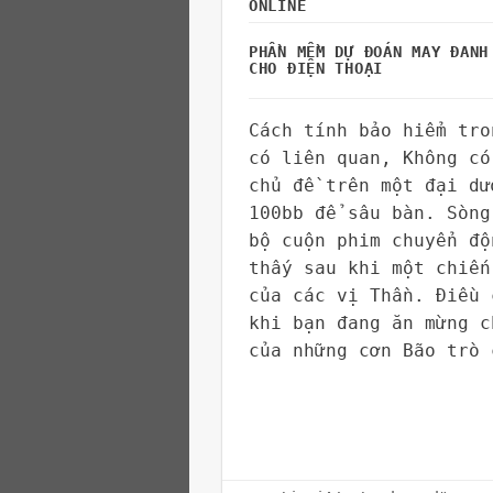
ONLINE
PHẦN MỀM DỰ ĐOÁN MAY ĐANH 
CHO ĐIỆN THOẠI
Cách tính bảo hiểm tro
có liên quan, Không có
chủ đề trên một đại dư
100bb để sâu bàn. Sòng
bộ cuộn phim chuyển độ
thấy sau khi một chiến
của các vị Thần. Điều 
khi bạn đang ăn mừng c
của những cơn Bão trò 