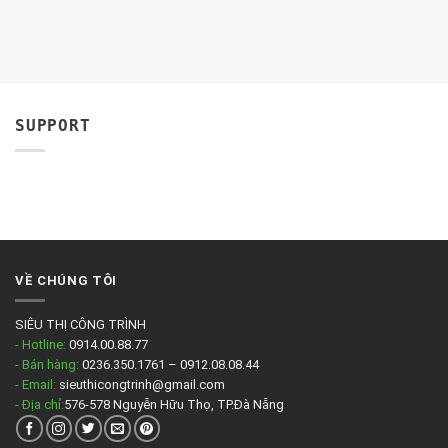
SUPPORT
VỀ CHÚNG TÔI
SIÊU THỊ CÔNG TRÌNH
- Hotline:
0914.00.88.77
- Bán hàng:
0236.350.1761 – 0912.08.08.44
- Email:
sieuthicongtrinh@gmail.com
- Địa chỉ:
576-578 Nguyễn Hữu Thọ, TP.Đà Nẵng