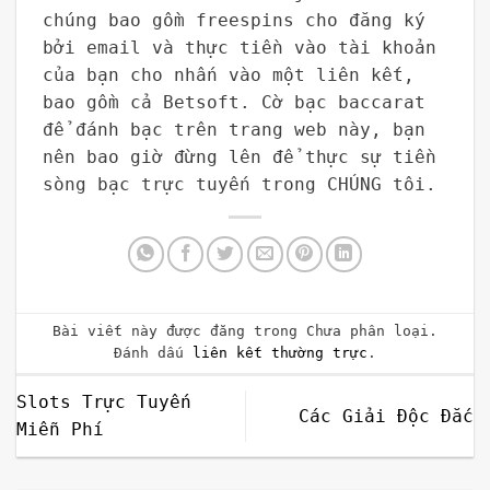
chúng bao gồm freespins cho đăng ký
bởi email và thực tiền vào tài khoản
của bạn cho nhấn vào một liên kết,
bao gồm cả Betsoft. Cờ bạc baccarat
để đánh bạc trên trang web này, bạn
nên bao giờ đừng lên để thực sự tiền
sòng bạc trực tuyến trong CHÚNG tôi.
Bài viết này được đăng trong Chưa phân loại.
Đánh dấu
liên kết thường trực
.
Slots Trực Tuyến
Các Giải Độc Đắc
Miễn Phí