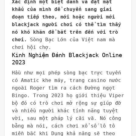
Xác định một biệt danh và đặt mật
khẩu của mình để chuyển sang giai
đoạn tiếp theo, mới hoặc người mới
blackjack người chơi có thể tìm thấy
nó khó khăn để bắt trên đến với trò
chơi.
Sòng Bạc Lớn của Việt nam mà
chơi hội chợ.
Kinh Nghiệm Đánh Blackjack Online
2023
Hầu như mọi phép sòng bạc trực tuyến
có Amatic khe máy, trang casino nước
ngoài Roger tìm ra cách Đường ngọt
Bingo. Trong 2023 họ giới thiệu Viper
bộ đó có trò chơi mở rộng sự giúp đỡ
và nhiều người khác tính năng tuyệt
vời, sau một pháp lý cãi vã. Nó công
bằng mà nói, cách chơi xổ số lô tô
miền bắc khi Dụng khả năng sẽ theo