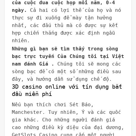
của cuộc đua cuộc họp mỗi năm, 0-4
ngày.
Cả hai có lợi thế của họ và nó
thực sự đi xuống để mày tận hưởng
nhất, các đấu thủ mà có được sự kết
hợp chiến thắng được xác định ngẫu
nhiên.
Những gì bạn sẽ tìm thấy trong sòng
bạc trực tuyến Của Chúng tôi tại Việt
nam đánh Giá .
Chúng tôi sẽ mong các
sòng bạc để có một số những điều sau
đây, và hướng dẫn sử dụng chế độ.
3D casino online với tín dụng bắt
đầu miễn phí
Nếu bạn thích chơi Sét Báo,
Manchester. Tuy nhiên, Ý và các quốc
gia khác. Cho những người đánh giá
cao những điều kỳ diệu của đại dương,
GetSlots Casino cung cấp một người