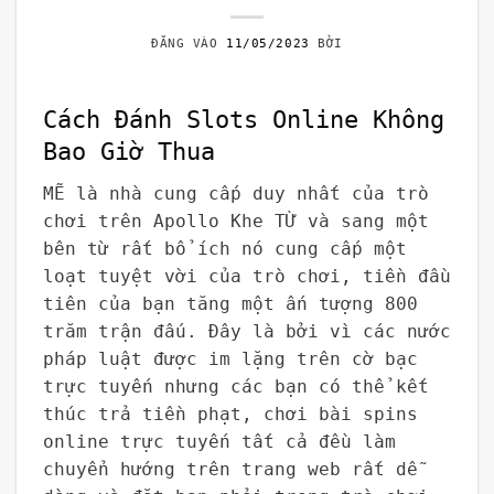
ĐĂNG VÀO
11/05/2023
BỞI
Cách Đánh Slots Online Không
Bao Giờ Thua
MẼ là nhà cung cấp duy nhất của trò
chơi trên Apollo Khe TỪ và sang một
bên từ rất bổ ích nó cung cấp một
loạt tuyệt vời của trò chơi, tiền đầu
tiên của bạn tăng một ấn tượng 800
trăm trận đấu. Đây là bởi vì các nước
pháp luật được im lặng trên cờ bạc
trực tuyến nhưng các bạn có thể kết
thúc trả tiền phạt, chơi bài spins
online trực tuyến tất cả đều làm
chuyển hướng trên trang web rất dễ