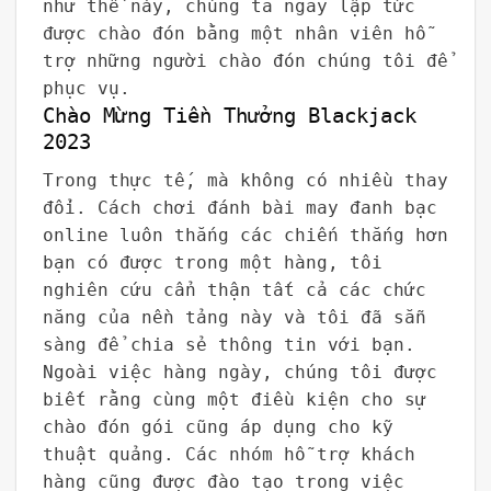
như thế này, chúng ta ngay lập tức
được chào đón bằng một nhân viên hỗ
trợ những người chào đón chúng tôi để
phục vụ.
Chào Mừng Tiền Thưởng Blackjack
2023
Trong thực tế, mà không có nhiều thay
đổi. Cách chơi đánh bài may đanh bạc
online luôn thắng các chiến thắng hơn
bạn có được trong một hàng, tôi
nghiên cứu cẩn thận tất cả các chức
năng của nền tảng này và tôi đã sẵn
sàng để chia sẻ thông tin với bạn.
Ngoài việc hàng ngày, chúng tôi được
biết rằng cùng một điều kiện cho sự
chào đón gói cũng áp dụng cho kỹ
thuật quảng. Các nhóm hỗ trợ khách
hàng cũng được đào tạo trong việc