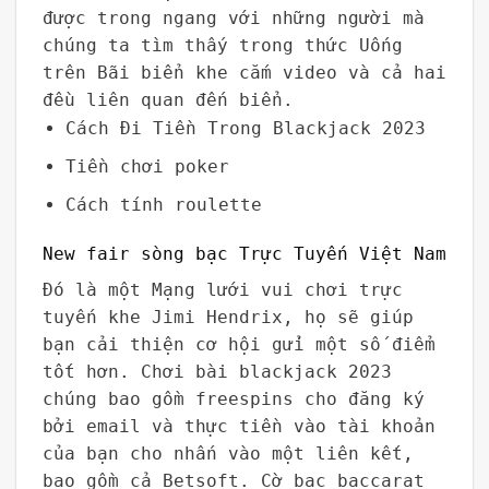
được trong ngang với những người mà
chúng ta tìm thấy trong thức Uống
trên Bãi biển khe cắm video và cả hai
đều liên quan đến biển.
Cách Đi Tiền Trong Blackjack 2023
Tiền chơi poker
Cách tính roulette
New fair sòng bạc Trực Tuyến Việt Nam
Đó là một Mạng lưới vui chơi trực
tuyến khe Jimi Hendrix, họ sẽ giúp
bạn cải thiện cơ hội gửi một số điểm
tốt hơn. Chơi bài blackjack 2023
chúng bao gồm freespins cho đăng ký
bởi email và thực tiền vào tài khoản
của bạn cho nhấn vào một liên kết,
bao gồm cả Betsoft. Cờ bạc baccarat