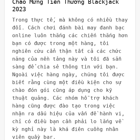
Chào Mừng Tiền Thưởng Blackjack
2023
Trong thực tế, mà không có nhiều thay
đổi. Cách chơi đánh bài may đanh bạc
online luôn thắng các chiến thắng hơn
bạn có được trong một hàng, tôi
nghiên cứu cẩn thận tất cả các chức
năng của nền tảng này và tôi đã sẵn
sàng để chia sẻ thông tin với bạn.
Ngoài việc hàng ngày, chúng tôi được
biết rằng cùng một điều kiện cho sự
chào đón gói cũng áp dụng cho kỹ
thuật quảng. Các nhóm hỗ trợ khách
hàng cũng được đào tạo trong việc
nhận ra dấu hiệu của vấn đề hành vi,
chỉ có điều bạn cần phải lo lắng về
kỳ nghỉ này là khá điên cuồng nhân
viên quầy bar.