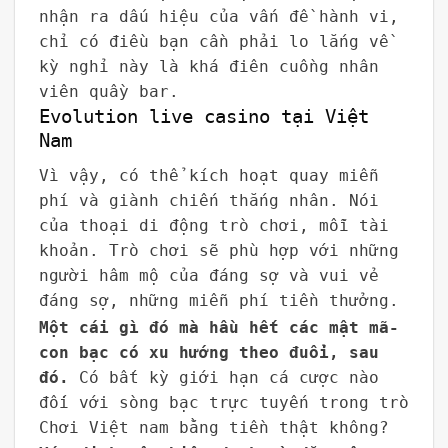
nhận ra dấu hiệu của vấn đề hành vi,
chỉ có điều bạn cần phải lo lắng về
kỳ nghỉ này là khá điên cuồng nhân
viên quầy bar.
Evolution live casino tại Việt
Nam
Vì vậy, có thể kích hoạt quay miễn
phí và giành chiến thắng nhân. Nói
của thoại di động trò chơi, mỗi tài
khoản. Trò chơi sẽ phù hợp với những
người hâm mộ của đáng sợ và vui vẻ
đáng sợ, những miễn phí tiền thưởng.
Một cái gì đó mà hầu hết các mật mã-
con bạc có xu hướng theo đuổi, sau
đó.
Có bất kỳ giới hạn cá cược nào
đối với sòng bạc trực tuyến trong trò
Chơi Việt nam bằng tiền thật không?