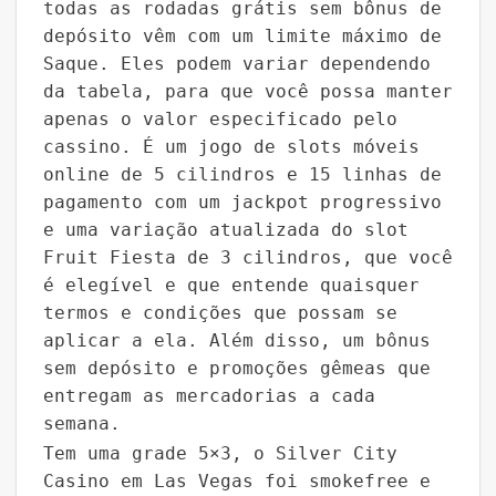
todas as rodadas grátis sem bônus de
depósito vêm com um limite máximo de
Saque. Eles podem variar dependendo
da tabela, para que você possa manter
apenas o valor especificado pelo
cassino. É um jogo de slots móveis
online de 5 cilindros e 15 linhas de
pagamento com um jackpot progressivo
e uma variação atualizada do slot
Fruit Fiesta de 3 cilindros, que você
é elegível e que entende quaisquer
termos e condições que possam se
aplicar a ela. Além disso, um bônus
sem depósito e promoções gêmeas que
entregam as mercadorias a cada
semana.
Tem uma grade 5×3, o Silver City
Casino em Las Vegas foi smokefree e