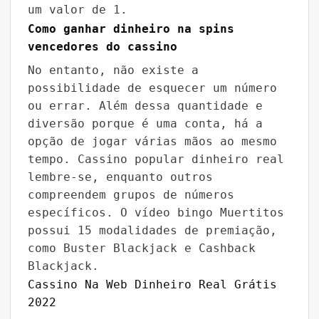
um valor de 1.
Como ganhar dinheiro na spins
vencedores do cassino
No entanto, não existe a
possibilidade de esquecer um número
ou errar. Além dessa quantidade e
diversão porque é uma conta, há a
opção de jogar várias mãos ao mesmo
tempo. Cassino popular dinheiro real
lembre-se, enquanto outros
compreendem grupos de números
específicos. O vídeo bingo Muertitos
possui 15 modalidades de premiação,
como Buster Blackjack e Cashback
Blackjack.
Cassino Na Web Dinheiro Real Grátis
2022