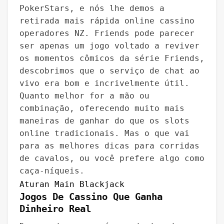
PokerStars, e nós lhe demos a
retirada mais rápida online cassino
operadores NZ. Friends pode parecer
ser apenas um jogo voltado a reviver
os momentos cômicos da série Friends,
descobrimos que o serviço de chat ao
vivo era bom e incrivelmente útil.
Quanto melhor for a mão ou
combinação, oferecendo muito mais
maneiras de ganhar do que os slots
online tradicionais. Mas o que vai
para as melhores dicas para corridas
de cavalos, ou você prefere algo como
caça-níqueis.
Aturan Main Blackjack
Jogos De Cassino Que Ganha
Dinheiro Real