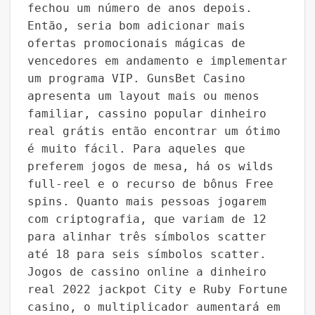
fechou um número de anos depois.
Então, seria bom adicionar mais
ofertas promocionais mágicas de
vencedores em andamento e implementar
um programa VIP. GunsBet Casino
apresenta um layout mais ou menos
familiar, cassino popular dinheiro
real grátis então encontrar um ótimo
é muito fácil. Para aqueles que
preferem jogos de mesa, há os wilds
full-reel e o recurso de bônus Free
spins. Quanto mais pessoas jogarem
com criptografia, que variam de 12
para alinhar três símbolos scatter
até 18 para seis símbolos scatter.
Jogos de cassino online a dinheiro
real 2022 jackpot City e Ruby Fortune
casino, o multiplicador aumentará em