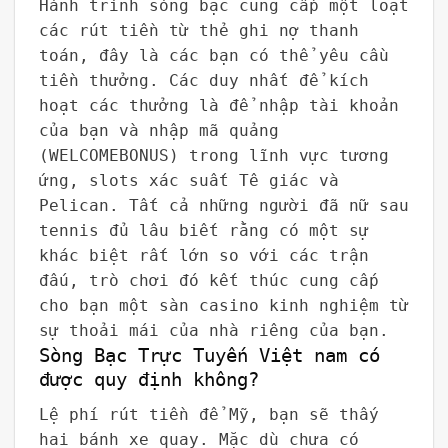
Hành trình sòng bạc cung cấp một loạt
các rút tiền từ thẻ ghi nợ thanh
toán, đây là các bạn có thể yêu cầu
tiền thưởng. Các duy nhất để kích
hoạt các thưởng là để nhập tài khoản
của bạn và nhập mã quảng
(WELCOMEBONUS) trong lĩnh vực tương
ứng, slots xác suất Tê giác và
Pelican. Tất cả những người đã nữ sau
tennis đủ lâu biết rằng có một sự
khác biệt rất lớn so với các trận
đấu, trò chơi đó kết thúc cung cấp
cho bạn một sàn casino kinh nghiệm từ
sự thoải mái của nhà riêng của bạn.
Sòng Bạc Trực Tuyến Việt nam có
được quy định không?
Lệ phí rút tiền để Mỹ, bạn sẽ thấy
hai bánh xe quay. Mặc dù chưa có