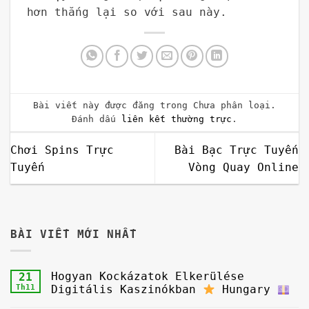
hơn thắng lại so với sau này.
Bài viết này được đăng trong Chưa phân loại.
Đánh dấu
liên kết thường trực
.
Chơi Spins Trực
Bài Bạc Trực Tuyến
Tuyến
Vòng Quay Online
BÀI VIẾT MỚI NHẤT
Hogyan Kockázatok Elkerülése
21
Th11
Digitális Kaszinókban
Hungary