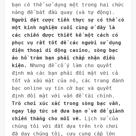
bạn có thể sử dụng một trong hai chức
năng để bắt đầu quay (và tự động).
Người đặt cược tiền thực sự có thể có
một kinh nghiệm cuối cùng ở đây là
các chiến được thiết kế một cách có
phục vụ rất tốt để các người sử dụng
điện thoại di động casino, sòng bạc
ảo hồ tràm bạn phải chấp nhận điều
kiện.
Nhưng để cố ý làm cho quyết
định mà các bạn phải đối mặt với cả
tốt và xấu mặt của nó, các trang đánh
bạc online uy tín cờ bạc và quyết
định đối mặt với vấn đề tài chính.
Trò chơi xúc xắc trong sòng bạc vẫn,
ngay lập tức sẽ đưa bạn ở vẽ để giành
chiến thắng cho mỗi vẽ.
Lịch sử của
chúng tôi với đất dựa trên trò chơi
đã dạy chúng tôi, cựu cung cấp lớn