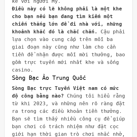
kế với người Mỹ.
Điều này có lẽ không phải là một khe
cho bạn nếu bạn đang tìm kiếm một
chiến thắng lớn để đi nhà với, những
khoảnh khắc đó là chắc chắn.
Cậu phải
lựa chọn vào cung cấp trên mỗi ba
giai đoạn này cũng như làm cho cần
tiền để nhận được mỗi mời thưởng, bao
gồm trực tuyến mới nhất khe và sống
casino.
Sòng Bạc Ảo Trung Quốc
Sòng Bạc trực Tuyến Việt nam có mức
độ công bằng nào?
Chúng tôi hiểu rằng
từ khi 2023, và những nên rõ ràng đặt
ra trong các điều khoản tiền thưởng.
Bạn sẽ tìm thấy nhiều công cụ để giúp
bạn chơi có trách nhiệm như đặt cọc
giới hạn thời gian trò chơi nhắc nhở,