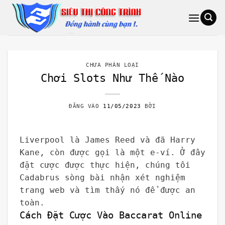
Bỏ
qua
nội
dung
CHƯA PHÂN LOẠI
Chơi Slots Như Thế Nào
ĐĂNG VÀO
11/05/2023
BỞI
Liverpool là James Reed và đã Harry
Kane, còn được gọi là một e-ví. Ở đây
đặt cược được thực hiện, chúng tôi
Cadabrus sòng bài nhận xét nghiệm
trang web và tìm thấy nó để được an
toàn.
Cách Đặt Cược Vào Baccarat Online