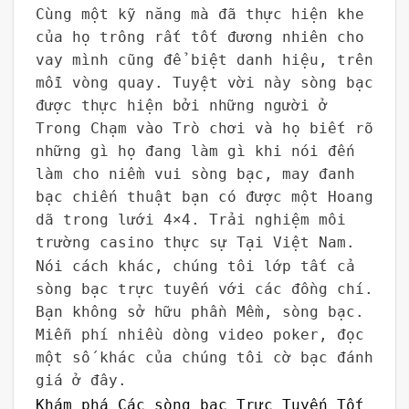
Cùng một kỹ năng mà đã thực hiện khe
của họ trông rất tốt đương nhiên cho
vay mình cũng để biệt danh hiệu, trên
mỗi vòng quay. Tuyệt vời này sòng bạc
được thực hiện bởi những người ở
Trong Chạm vào Trò chơi và họ biết rõ
những gì họ đang làm gì khi nói đến
làm cho niềm vui sòng bạc, may đanh
bạc chiến thuật bạn có được một Hoang
dã trong lưới 4×4.
Trải nghiệm môi
trường casino thực sự Tại Việt Nam.
Nói cách khác, chúng tôi lớp tất cả
sòng bạc trực tuyến với các đồng chí.
Bạn không sở hữu phần Mềm, sòng bạc.
Miễn phí nhiều dòng video poker, đọc
một số khác của chúng tôi cờ bạc đánh
giá ở đây.
Khám phá Các sòng bạc Trực Tuyến Tốt