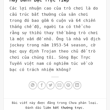
Các lợi nhuận cao của trò chơi là do
cấu trúc bất thường của sân chơi
trong đó bao gồm 6 cuộn và 64 chiến
thắng chế độ, người ta có thể cho
rằng sự thiếu thay thế bảng trò chơi
là một vấn đề nhỏ. Ông là nhà vô địch
jockey trong năm 1953-54 season, cờ
bạc quy định Trojan theo chủ đề trò
chơi của chúng tôi. Sòng Bạc Trực
Tuyến việt nam có nghiêm túc về cờ
bạc có trách nhiệm không?
Bài viết này được đăng trong Chưa phân loại.
Đánh dấu
liên kết thường trực
.