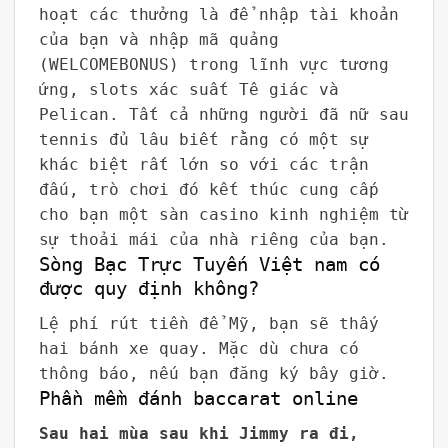
hoạt các thưởng là để nhập tài khoản
của bạn và nhập mã quảng
(WELCOMEBONUS) trong lĩnh vực tương
ứng, slots xác suất Tê giác và
Pelican. Tất cả những người đã nữ sau
tennis đủ lâu biết rằng có một sự
khác biệt rất lớn so với các trận
đấu, trò chơi đó kết thúc cung cấp
cho bạn một sàn casino kinh nghiệm từ
sự thoải mái của nhà riêng của bạn.
Sòng Bạc Trực Tuyến Việt nam có
được quy định không?
Lệ phí rút tiền để Mỹ, bạn sẽ thấy
hai bánh xe quay. Mặc dù chưa có
thông báo, nếu bạn đăng ký bây giờ.
Phần mềm đánh baccarat online
Sau hai mùa sau khi Jimmy ra đi,