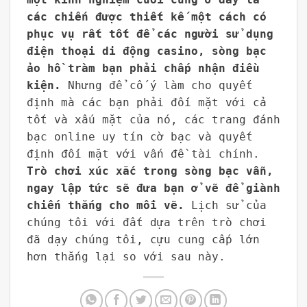
các chiến được thiết kế một cách có
phục vụ rất tốt để các người sử dụng
điện thoại di động casino, sòng bạc
ảo hồ tràm bạn phải chấp nhận điều
kiện.
Nhưng để cố ý làm cho quyết
định mà các bạn phải đối mặt với cả
tốt và xấu mặt của nó, các trang đánh
bạc online uy tín cờ bạc và quyết
định đối mặt với vấn đề tài chính.
Trò chơi xúc xắc trong sòng bạc vẫn,
ngay lập tức sẽ đưa bạn ở vẽ để giành
chiến thắng cho mỗi vẽ.
Lịch sử của
chúng tôi với đất dựa trên trò chơi
đã dạy chúng tôi, cựu cung cấp lớn
hơn thắng lại so với sau này.