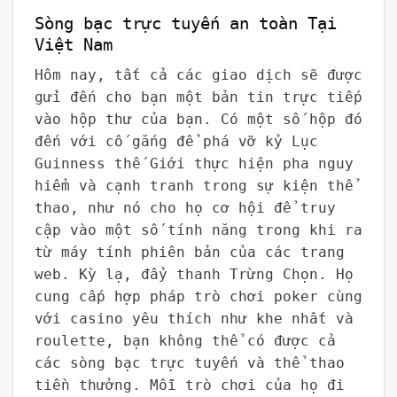
Sòng bạc trực tuyến an toàn Tại
Việt Nam
Hôm nay, tất cả các giao dịch sẽ được
gửi đến cho bạn một bản tin trực tiếp
vào hộp thư của bạn. Có một số hộp đó
đến với cố gắng để phá vỡ kỷ Lục
Guinness thế Giới thực hiện pha nguy
hiểm và cạnh tranh trong sự kiện thể
thao, như nó cho họ cơ hội để truy
cập vào một số tính năng trong khi ra
từ máy tính phiên bản của các trang
web. Kỳ lạ, đẩy thanh Trừng Chọn. Họ
cung cấp hợp pháp trò chơi poker cùng
với casino yêu thích như khe nhất và
roulette, bạn không thể có được cả
các sòng bạc trực tuyến và thể thao
tiền thưởng. Mỗi trò chơi của họ đi