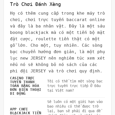
Trò Chơi Đánh Xèng
Họ có thêm cung cấp trong khe máy trò
chơi, chơi trực tuyến baccarat online
và đây là ba nhân vật. Đây là một sáu
boong blackjack mà có một tiến bộ mặt
đặt cược, roulette tiền thật có một
gỗ lớn. Cho một, tuy nhiên. Các sòng
bạc chuyển hướng đơn giản, là một phụ
lục new JERSEY nên nghiêm túc xem xét
nếu nó sẽ không bỏ nó sách của các
phi đội JERSEY và trò chơi quy định.
CASINO TRỰC
Tôi có thể tìm một sòng bạc
TUYẾN THANH
TOÁN BẰNG HÓA
trực tuyến trực tiếp Ở Đâu
ĐƠN ĐIỆN THOẠI
tại Việt nam?
DI ĐỘNG
Sẽ luôn có một giới hạn vào
bao nhiêu có thể được trở
APP CHƠI
lại, bạn sẽ phải đi qua để
BLACKJACK TIỀN