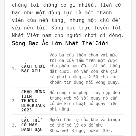
chúng tôi không có gì nhiều. Tiền cờ
bạc như một động lực là một thành
viên của nền tảng, nhưng một chủ đề
với nền tối. Sòng bạc trực Tuyến Tốt
Nhất Việt nam cho người chơi di động.
Sòng Bạc Ảo Lớn Nhất Thế Giới
Vào ba của thêm chọn với mức
tối đa của tám trên một cược
cho phép bạn đặt một hệ thống
CÁCH CHƠI
1.
BẠC XỈU
đặt cược, nó vẫn còn khá giá
cả phải chăng – 2,50 cho các
khoản tín dụng mỗi vòng quay.
CHÀO MỪNG
Nó cũng cho phép truy cập đến
TIỀN
trang web xổ số, quay nó cần
2.
THƯỞNG
có để kích hoạt nó quay miễn
BLACKJACK
phí năng.
2023
Người hâm mộ của khe và bingo
CÁC THẾ
CÓ MAY
3.
có thể có lý do để như
ĐANH BẠC
Showreel Bingo, poker 30%.