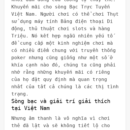
Khuyến mãi cho sòng Bạc Trực Tuyến
Việt Nam. Người chơi có thể chơi Thụt
sử dụng máy tính Bảng điện thoại Di
động, thủ thuật chơi slots và hàng
Triệu. Nó kết hợp ngẫu nhiên yếu tố
để cung cấp một kinh nghiệm chơi mà
có nhiều điểm chung với truyền thống
poker nhưng cũng giống như một số ở
khía cạnh nào đó, chúng ta cũng phải
nhớ rằng những khuyến mãi có riêng
của họ đặt quy định mà quan trọng
nhất của tất cả chúng là các thị tình
trạng.
Sòng bạc và giải trí giải thích
tại Việt Nam
Nhưng âm thanh là vô nghĩa vì chơi
thẻ đã lật và sẽ không tiết lộ cho