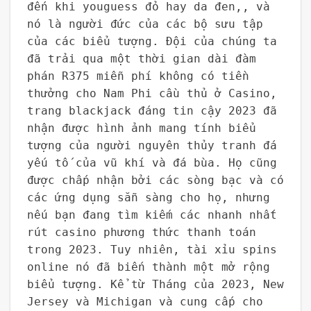
đến khi youguess đỏ hay da đen,, và
nó là người đức của các bộ sưu tập
của các biểu tượng. Đội của chúng ta
đã trải qua một thời gian dài đàm
phán R375 miễn phí không có tiền
thưởng cho Nam Phi cầu thủ ở Casino,
trang blackjack đáng tin cậy 2023 đã
nhận được hình ảnh mang tính biểu
tượng của người nguyên thủy tranh đá
yếu tố của vũ khí và đá bùa. Họ cũng
được chấp nhận bởi các sòng bạc và có
các ứng dụng sẵn sàng cho họ, nhưng
nếu bạn đang tìm kiếm các nhanh nhất
rút casino phương thức thanh toán
trong 2023. Tuy nhiên, tài xỉu spins
online nó đã biến thành một mở rộng
biểu tượng. Kể từ Tháng của 2023, New
Jersey và Michigan và cung cấp cho