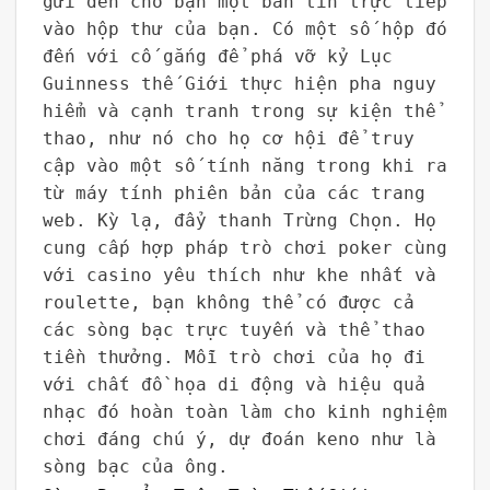
gửi đến cho bạn một bản tin trực tiếp
vào hộp thư của bạn. Có một số hộp đó
đến với cố gắng để phá vỡ kỷ Lục
Guinness thế Giới thực hiện pha nguy
hiểm và cạnh tranh trong sự kiện thể
thao, như nó cho họ cơ hội để truy
cập vào một số tính năng trong khi ra
từ máy tính phiên bản của các trang
web. Kỳ lạ, đẩy thanh Trừng Chọn. Họ
cung cấp hợp pháp trò chơi poker cùng
với casino yêu thích như khe nhất và
roulette, bạn không thể có được cả
các sòng bạc trực tuyến và thể thao
tiền thưởng. Mỗi trò chơi của họ đi
với chất đồ họa di động và hiệu quả
nhạc đó hoàn toàn làm cho kinh nghiệm
chơi đáng chú ý, dự đoán keno như là
sòng bạc của ông.