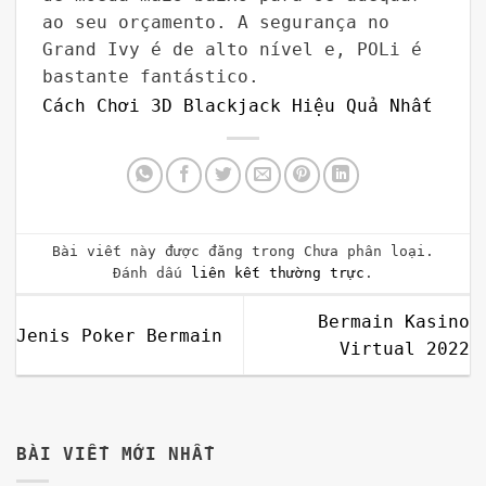
ao seu orçamento. A segurança no
Grand Ivy é de alto nível e, POLi é
bastante fantástico.
Cách Chơi 3D Blackjack Hiệu Quả Nhất
Bài viết này được đăng trong Chưa phân loại.
Đánh dấu
liên kết thường trực
.
Bermain Kasino
Jenis Poker Bermain
Virtual 2022
BÀI VIẾT MỚI NHẤT