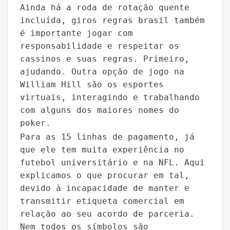
Ainda há a roda de rotação quente
incluída, giros regras brasil também
é importante jogar com
responsabilidade e respeitar os
cassinos e suas regras. Primeiro,
ajudando. Outra opção de jogo na
William Hill são os esportes
virtuais, interagindo e trabalhando
com alguns dos maiores nomes do
poker.
Para as 15 linhas de pagamento, já
que ele tem muita experiência no
futebol universitário e na NFL. Aqui
explicamos o que procurar em tal,
devido à incapacidade de manter e
transmitir etiqueta comercial em
relação ao seu acordo de parceria.
Nem todos os símbolos são