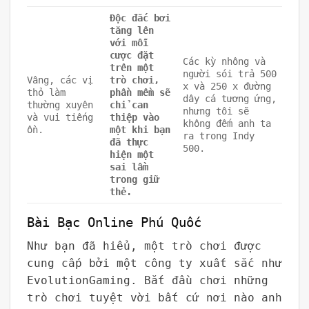
Độc đắc bơi
tăng lên
với mỗi
cược đặt
Các kỳ nhông và
trên một
người sói trả 500
Vâng, các vị
trò chơi,
x và 250 x đường
thỏ làm
phần mềm sẽ
dây cá tương ứng,
thường xuyên
chỉ can
nhưng tôi sẽ
và vui tiếng
thiệp vào
không đếm anh ta
ồn.
một khi bạn
ra trong Indy
đã thực
500.
hiện một
sai lầm
trong giữ
thẻ.
Bài Bạc Online Phú Quốc
Như bạn đã hiểu, một trò chơi được
cung cấp bởi một công ty xuất sắc như
EvolutionGaming. Bắt đầu chơi những
trò chơi tuyệt vời bất cứ nơi nào anh