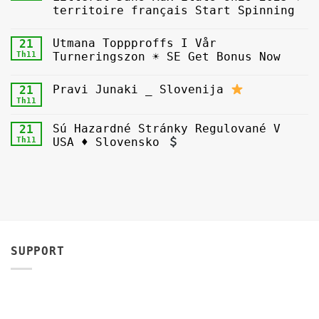
territoire français Start Spinning
Utmana Toppproffs I Vår
21
Th11
Turneringszon ☀ SE Get Bonus Now
Pravi Junaki _ Slovenija
21
Th11
Sú Hazardné Stránky Regulované V
21
Th11
USA ♦ Slovensko
SUPPORT