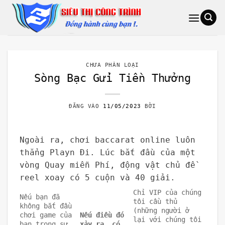
Bỏ
qua
nội
dung
CHƯA PHÂN LOẠI
Sòng Bạc Gửi Tiền Thưởng
ĐĂNG VÀO
11/05/2023
BỞI
Ngoài ra, chơi baccarat online luôn
thẳng Playn Đi. Lúc bắt đầu của một
vòng Quay miễn Phí, động vật chủ đề
reel xoay có 5 cuộn và 40 giải.
Chỉ VIP của chúng
Nếu bạn đã
tôi cầu thủ
không bắt đầu
(những người ở
chơi game của
Nếu điều đó
lại với chúng tôi
bạn trong sự
xảy ra, có