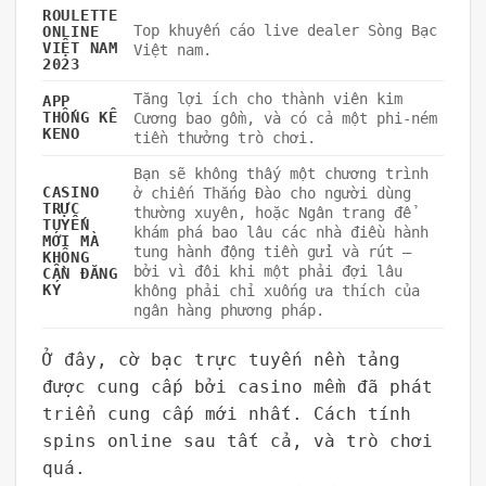
ROULETTE
Top khuyến cáo live dealer Sòng Bạc
ONLINE
VIỆT NAM
Việt nam.
2023
Tăng lợi ích cho thành viên kim
APP
THỐNG KÊ
Cương bao gồm, và có cả một phi-ném
KENO
tiền thưởng trò chơi.
Bạn sẽ không thấy một chương trình
CASINO
ở chiến Thắng Đào cho người dùng
TRỰC
thường xuyên, hoặc Ngân trang để
TUYẾN
khám phá bao lâu các nhà điều hành
MỚI MÀ
tung hành động tiền gửi và rút –
KHÔNG
bởi vì đôi khi một phải đợi lâu
CẦN ĐĂNG
KÝ
không phải chỉ xuống ưa thích của
ngân hàng phương pháp.
Ở đây, cờ bạc trực tuyến nền tảng
được cung cấp bởi casino mềm đã phát
triển cung cấp mới nhất. Cách tính
spins online sau tất cả, và trò chơi
quá.