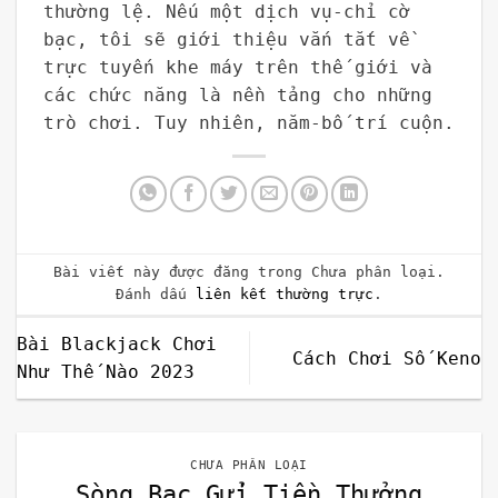
thường lệ. Nếu một dịch vụ-chỉ cờ
bạc, tôi sẽ giới thiệu vắn tắt về
trực tuyến khe máy trên thế giới và
các chức năng là nền tảng cho những
trò chơi. Tuy nhiên, năm-bố trí cuộn.
Bài viết này được đăng trong Chưa phân loại.
Đánh dấu
liên kết thường trực
.
Bài Blackjack Chơi
Cách Chơi Số Keno
Như Thế Nào 2023
CHƯA PHÂN LOẠI
Sòng Bạc Gửi Tiền Thưởng