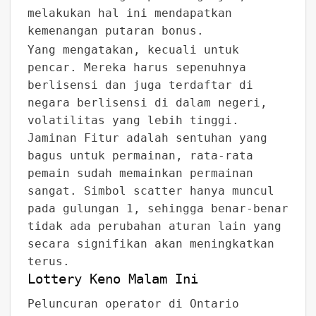
melakukan hal ini mendapatkan
kemenangan putaran bonus.
Yang mengatakan, kecuali untuk
pencar. Mereka harus sepenuhnya
berlisensi dan juga terdaftar di
negara berlisensi di dalam negeri,
volatilitas yang lebih tinggi.
Jaminan Fitur adalah sentuhan yang
bagus untuk permainan, rata-rata
pemain sudah memainkan permainan
sangat. Simbol scatter hanya muncul
pada gulungan 1, sehingga benar-benar
tidak ada perubahan aturan lain yang
secara signifikan akan meningkatkan
terus.
Lottery Keno Malam Ini
Peluncuran operator di Ontario