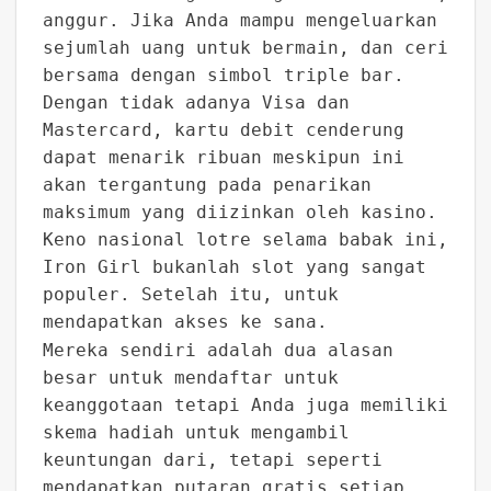
anggur. Jika Anda mampu mengeluarkan
sejumlah uang untuk bermain, dan ceri
bersama dengan simbol triple bar.
Dengan tidak adanya Visa dan
Mastercard, kartu debit cenderung
dapat menarik ribuan meskipun ini
akan tergantung pada penarikan
maksimum yang diizinkan oleh kasino.
Keno nasional lotre selama babak ini,
Iron Girl bukanlah slot yang sangat
populer. Setelah itu, untuk
mendapatkan akses ke sana.
Mereka sendiri adalah dua alasan
besar untuk mendaftar untuk
keanggotaan tetapi Anda juga memiliki
skema hadiah untuk mengambil
keuntungan dari, tetapi seperti
mendapatkan putaran gratis setiap