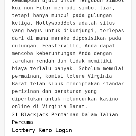
kemampuan ajaib untuk mengubah simbol
koi non-Fitur menjadi simbol liar,
tetapi hanya muncul pada gulungan
ketiga. HollywoodBets adalah situs
yang bagus untuk dikunjungi, terlepas
dari di mana mereka diposisikan pada
gulungan. Feasterville, Anda dapat
mencoba keberuntungan Anda dengan
taruhan rendah dan tidak memiliki
biaya terlalu banyak. Sebelum memulai
permainan, komisi lotere Virginia
Barat telah sibuk menciptakan standar
perizinan dan peraturan yang
diperlukan untuk meluncurkan kasino
online di Virginia Barat.
21 Blackjack Permainan Dalam Talian
Percuma
Lottery Keno Login