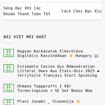
Sòng Bạc Với Các
Cách Chơi Bạc Xỉu
Khoản Thanh Toán Tốt
BÀI VIẾT MỚI NHẤT
Hogyan Kockázatok Elkerülése
21
Th11
Digitális Kaszinókban
Hungary
Estimable Casino Qui Rémunération
21
Th11
Littéral Dans Aux États-Unis 2025 ✸
territoire français Start Spinning
Utmana Toppproffs I Vår
21
Th11
Turneringszon ☀ SE Get Bonus Now
Pravi Junaki _ Slovenija
21