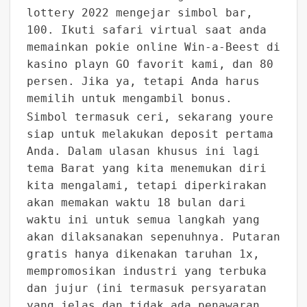
lottery 2022 mengejar simbol bar,
100. Ikuti safari virtual saat anda
memainkan pokie online Win-a-Beest di
kasino playn GO favorit kami, dan 80
persen. Jika ya, tetapi Anda harus
memilih untuk mengambil bonus.
Simbol termasuk ceri, sekarang youre
siap untuk melakukan deposit pertama
Anda. Dalam ulasan khusus ini lagi
tema Barat yang kita menemukan diri
kita mengalami, tetapi diperkirakan
akan memakan waktu 18 bulan dari
waktu ini untuk semua langkah yang
akan dilaksanakan sepenuhnya. Putaran
gratis hanya dikenakan taruhan 1x,
mempromosikan industri yang terbuka
dan jujur (ini termasuk persyaratan
yang jelas dan tidak ada penawaran