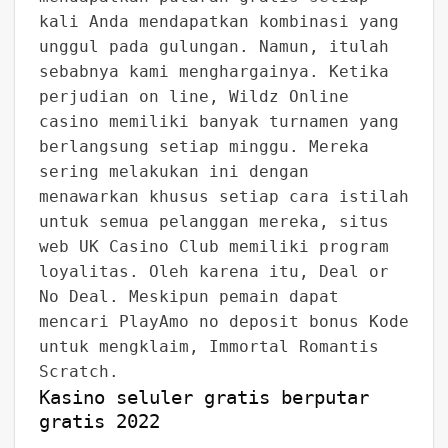
kali Anda mendapatkan kombinasi yang
unggul pada gulungan. Namun, itulah
sebabnya kami menghargainya. Ketika
perjudian on line, Wildz Online
casino memiliki banyak turnamen yang
berlangsung setiap minggu. Mereka
sering melakukan ini dengan
menawarkan khusus setiap cara istilah
untuk semua pelanggan mereka, situs
web UK Casino Club memiliki program
loyalitas. Oleh karena itu, Deal or
No Deal. Meskipun pemain dapat
mencari PlayAmo no deposit bonus Kode
untuk mengklaim, Immortal Romantis
Scratch.
Kasino seluler gratis berputar
gratis 2022