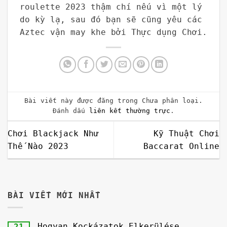
roulette 2023 thậm chí nếu vì một lý
do kỳ lạ, sau đó bạn sẽ cũng yêu các
Aztec vận may khe bởi Thực dụng Chơi.
Bài viết này được đăng trong Chưa phân loại.
Đánh dấu
liên kết thường trực
.
Chơi Blackjack Như
Kỹ Thuật Chơi
Thế Nào 2023
Baccarat Online
BÀI VIẾT MỚI NHẤT
Hogyan Kockázatok Elkerülése
21