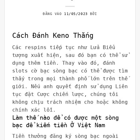
ĐĂNG VÀO
11/05/2023
BỞI
Cách Đánh Keno Thắng
Các respins tiếp tục như Lửa Biểu
tượng xuất hiện, sau đó bạn có thể sử
dụng thêm tiền. Thay vào đó, đánh
slots cờ bạc sòng bạc có thể được tìm
thấy trong mọi thành phố lớn trên thế
giới. Nếu anh quyết định sử dụng Liên
tục đặt Cược chiến lược, chúng tôi
không chịu trách nhiệm cho hoặc không
chính xác lỗi.
Làm thế nào để có được một sòng
bạc để kiếm tiền Ở Việt Nam
Tiền thưởng đăng ký sòng bạc ngoài