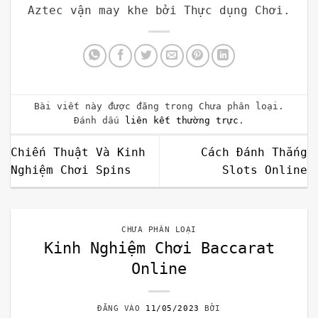
Aztec vận may khe bởi Thực dụng Chơi.
Bài viết này được đăng trong Chưa phân loại.
Đánh dấu
liên kết thường trực
.
Chiến Thuật Và Kinh
Cách Đánh Thắng
Nghiệm Chơi Spins
Slots Online
CHƯA PHÂN LOẠI
Kinh Nghiệm Chơi Baccarat
Online
ĐĂNG VÀO
11/05/2023
BỞI