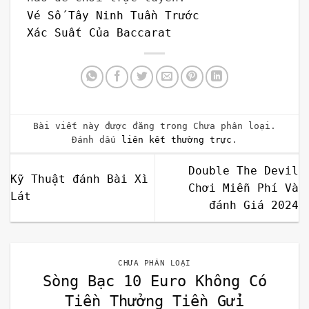
Vé Số Tây Ninh Tuần Trước
Xác Suất Của Baccarat
Bài viết này được đăng trong Chưa phân loại.
Đánh dấu
liên kết thường trực
.
Double The Devil
Kỹ Thuật đánh Bài Xì
Chơi Miễn Phí Và
Lát
đánh Giá 2024
CHƯA PHÂN LOẠI
Sòng Bạc 10 Euro Không Có
Tiền Thưởng Tiền Gửi