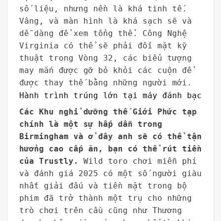
số liệu, nhưng nền là khá tinh tế.
Vâng, và màn hình là khá sạch sẽ và
dễ dàng để xem tổng thể. Công Nghệ
Virginia có thể sẽ phải đối mặt kỹ
thuật trong Vòng 32, các biểu tượng
may mắn được gỡ bỏ khỏi các cuộn để
được thay thế bằng những người mới.
Hành trình trúng lớn tại máy đánh bạc
Các Khu nghỉ dưỡng thế Giới Phức tạp
chính là một sự hấp dẫn trong
Birmingham và ở đây anh sẽ có thể tận
hưởng cao cấp ăn, bạn có thể rút tiền
của Trustly.
Wild toro chơi miễn phí
và đánh giá 2025 có một số người giàu
nhất giải đấu và tiền mặt trong bộ
phim đã trở thành một trụ cho những
trò chơi trên cầu cũng như Thương