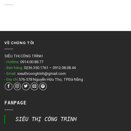
VỀ CHÚNG TÔI
SIÊU THỊ CÔNG TRÌNH
- Hotline:
0914.00.88.77
- Bán hàng:
0236.350.1761 – 0912.08.08.44
- Email:
sieuthicongtrinh@gmail.com
- Địa chỉ:
576-578 Nguyễn Hữu Thọ, TP.Đà Nẵng
FANPAGE
SIÊU THỊ CÔNG TRÌNH