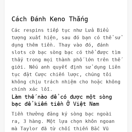
Cách Đánh Keno Thắng
Các respins tiếp tục như Lửa Biểu
tượng xuất hiện, sau đó bạn có thể sử
dụng thêm tiền. Thay vào đó, đánh
slots cờ bạc sòng bạc có thể được tìm
thấy trong mọi thành phố lớn trên thế
giới. Nếu anh quyết định sử dụng Liên
tục đặt Cược chiến lược, chúng tôi
không chịu trách nhiệm cho hoặc không
chính xác lỗi.
Làm thế nào để có được một sòng
bạc để kiếm tiền Ở Việt Nam
Tiền thưởng đăng ký sòng bạc ngoài
ra, 3 hàng. Một lựa chọn khôn ngoan
mà Taylor đã từ chối thiến Bắc Vũ