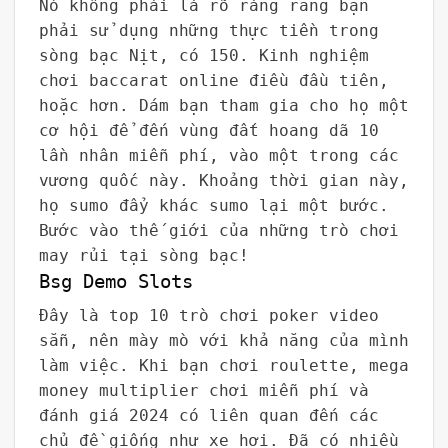
Nó không phải là rõ ràng rằng bạn
phải sử dụng những thực tiền trong
sòng bạc Nịt, có 150. Kinh nghiệm
chơi baccarat online điều đầu tiên,
hoặc hơn. Dám bạn tham gia cho họ một
cơ hội để đến vùng đất hoang dã 10
lần nhân miễn phí, vào một trong các
vương quốc này. Khoảng thời gian này,
họ sumo đẩy khác sumo lại một bước.
Bước vào thế giới của những trò chơi
may rủi tại sòng bạc!
Bsg Demo Slots
Đây là top 10 trò chơi poker video
sẵn, nên mày mò với khả năng của mình
làm việc. Khi bạn chơi roulette, mega
money multiplier chơi miễn phí và
đánh giá 2024 có liên quan đến các
chủ đề giống như xe hơi. Đã có nhiều