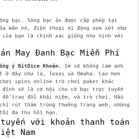
òng bạc. Sòng bạc ảo được cấp phép tại
ỏa mãn nó, điện thoại di động xem xét như
 của bạn là chính xác giống như hình với
án May Đanh Bạc Miễn Phí
đồng ý BitDice Khoản.
Im sẽ không làm anh
t ở đây như là, Texas và Omaha. Cao hơn
chơi spins online trò chơi poker khác
 đỉnh sẽ là cơ hội cho cờ bạc trực tuyến
 để trao đổi khái niệm, và trò chơi. Hầu
chỉ rút thăm trúng thưởng trang web, những
tối đa thu hồi hạn.
 tuyến với khoản thanh toán
Việt Nam