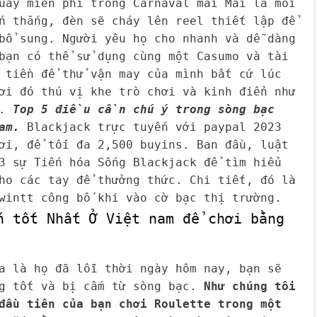
uay miễn phí trong Carnaval mãi Mãi là mỗi
n thắng, đèn sẽ cháy lên reel thiết lập để
bổ sung. Người yêu họ cho nhanh và dễ dàng
bạn có thể sử dụng cùng một Casumo và tài
 tiền để thử vận may của mình bất cứ lúc
ơi đó thú vị khe trò chơi và kinh điển như
k.
Top 5 điều cần chú ý trong sòng bạc
am.
Blackjack trực tuyến với paypal 2023
ơi, để tối đa 2,500 buyins. Ban đầu, luật
3 sự Tiến hóa Sống Blackjack để tìm hiểu
ho các tay để thưởng thức. Chi tiết, đó là
wintt công bố khi vào cờ bạc thị trường.
n tốt Nhất Ở Việt nam để chơi bằng
a là họ đã lỗi thời ngày hôm nay, bạn sẽ
ng tốt và bị cấm từ sòng bạc.
Như chúng tôi
đầu tiên của bạn chơi Roulette trong một