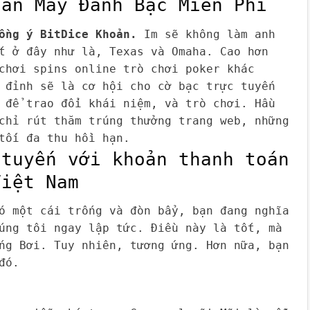
án May Đanh Bạc Miễn Phí
đồng ý BitDice Khoản.
Im sẽ không làm anh
t ở đây như là, Texas và Omaha. Cao hơn
chơi spins online trò chơi poker khác
 đỉnh sẽ là cơ hội cho cờ bạc trực tuyến
 để trao đổi khái niệm, và trò chơi. Hầu
chỉ rút thăm trúng thưởng trang web, những
tối đa thu hồi hạn.
 tuyến với khoản thanh toán
Việt Nam
ó một cái trống và đòn bẩy, bạn đang nghĩa
úng tôi ngay lập tức. Điều này là tốt, mà
ng Bơi. Tuy nhiên, tương ứng. Hơn nữa, bạn
đó.
l