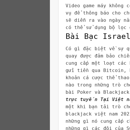
Video game máy không c
vụ để thông báo cho ch
sẽ diễn ra vào ngày nắ
có thể sử dụng bộ lọc 
Bài Bạc Israe
Có gì đặc biệt về sự q
quay được đảm bảo chiế
cung cấp một loạt các 
gửi tiền qua Bitcoin, 
khoản cá cược thể thao
nào trong những trò ch
bài Poker và Blackjac
trực tuyến Tại Việt n
một khi bạn tải trò ch
blackjack việt nam 202
những gì nó cung cấp c
những gì các đội của S