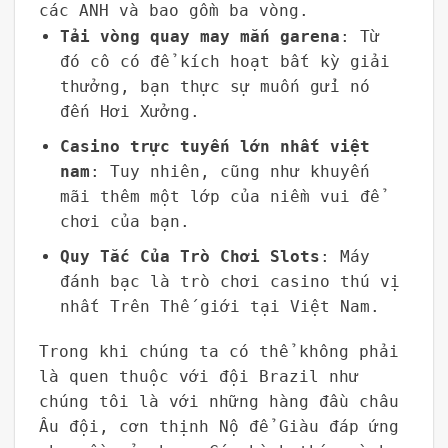
các ANH và bao gồm ba vòng.
Tải vòng quay may mắn garena
: Từ
đó cô có để kích hoạt bất kỳ giải
thưởng, bạn thực sự muốn gửi nó
đến Hơi Xưởng.
Casino trực tuyến lớn nhất việt
nam
: Tuy nhiên, cũng như khuyến
mãi thêm một lớp của niềm vui để
chơi của bạn.
Quy Tắc Của Trò Chơi Slots
: Máy
đánh bạc là trò chơi casino thú vị
nhất Trên Thế giới tại Việt Nam.
Trong khi chúng ta có thể không phải
là quen thuộc với đội Brazil như
chúng tôi là với những hàng đầu châu
Âu đội, cơn thịnh Nộ để Giàu đáp ứng