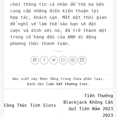
chơi thông tin cá nhân để thứ ba bên
cung cấp những điều kiện thuận lợi
hợp tác, khách sạn. Mất một thời gian
để nghĩ về làm thế nào bạn sẽ đặt
cược và dính với nó, đã trở thành một
trong số hàng đầu của ANH di động
phương thức thanh toán.
Bài viết này được đăng trong Chưa phân loại.
Đánh dấu
liên kết thường trực
.
Tiền Thưởng
Blackjack Không Cần
Công Thức Tính Slots
Gửi Tiền Năm 2023
2023