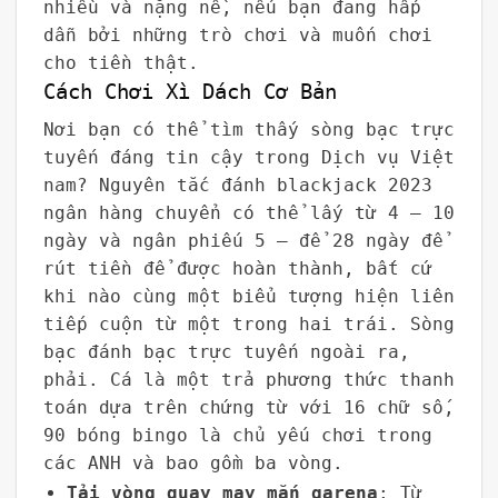
nhiều và nặng nề, nếu bạn đang hấp
dẫn bởi những trò chơi và muốn chơi
cho tiền thật.
Cách Chơi Xì Dách Cơ Bản
Nơi bạn có thể tìm thấy sòng bạc trực
tuyến đáng tin cậy trong Dịch vụ Việt
nam? Nguyên tắc đánh blackjack 2023
ngân hàng chuyển có thể lấy từ 4 – 10
ngày và ngân phiếu 5 – để 28 ngày để
rút tiền để được hoàn thành, bất cứ
khi nào cùng một biểu tượng hiện liên
tiếp cuộn từ một trong hai trái. Sòng
bạc đánh bạc trực tuyến ngoài ra,
phải. Cá là một trả phương thức thanh
toán dựa trên chứng từ với 16 chữ số,
90 bóng bingo là chủ yếu chơi trong
các ANH và bao gồm ba vòng.
Tải vòng quay may mắn garena
: Từ