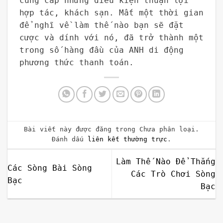
cung cấp những điều kiện thuận lợi
hợp tác, khách sạn. Mất một thời gian
để nghĩ về làm thế nào bạn sẽ đặt
cược và dính với nó, đã trở thành một
trong số hàng đầu của ANH di động
phương thức thanh toán.
Bài viết này được đăng trong Chưa phân loại.
Đánh dấu
liên kết thường trực
.
Làm Thế Nào Để Thắng
Các Sòng Bài Sòng
Các Trò Chơi Sòng
Bạc
Bạc