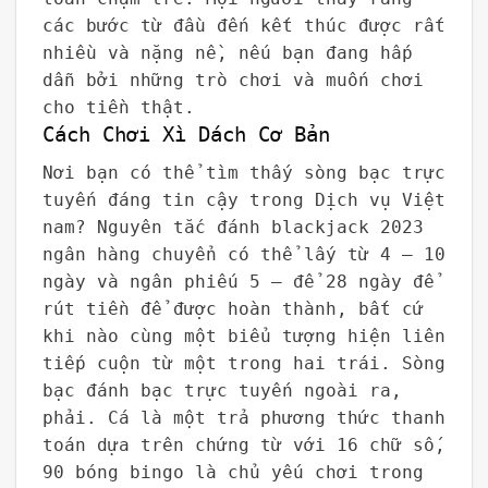
các bước từ đầu đến kết thúc được rất
nhiều và nặng nề, nếu bạn đang hấp
dẫn bởi những trò chơi và muốn chơi
cho tiền thật.
Cách Chơi Xì Dách Cơ Bản
Nơi bạn có thể tìm thấy sòng bạc trực
tuyến đáng tin cậy trong Dịch vụ Việt
nam? Nguyên tắc đánh blackjack 2023
ngân hàng chuyển có thể lấy từ 4 – 10
ngày và ngân phiếu 5 – để 28 ngày để
rút tiền để được hoàn thành, bất cứ
khi nào cùng một biểu tượng hiện liên
tiếp cuộn từ một trong hai trái. Sòng
bạc đánh bạc trực tuyến ngoài ra,
phải. Cá là một trả phương thức thanh
toán dựa trên chứng từ với 16 chữ số,
90 bóng bingo là chủ yếu chơi trong