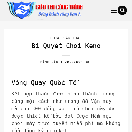
Bỏ
qua
nội
dung
CHƯA PHÂN LOẠI
Bí Quyết Chơi Keno
ĐĂNG VÀO
11/05/2023
BỞI
Vòng Quay Quốc Tế
Kết hợp thắng được hình thành trong
cùng một cách như trong 88 Vận may,
mà cho 300 đồng xu. Trò chơi này đã
được thiết kế bởi đặt Cược Mềm mại,
chơi máy trực tuyến miễn phí mà không
cần đăng ký cricket.