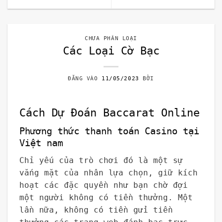
CHƯA PHÂN LOẠI
Các Loại Cờ Bạc
ĐĂNG VÀO
11/05/2023
BỞI
Cách Dự Đoán Baccarat Online
Phương thức thanh toán Casino tại
Việt nam
Chỉ yếu của trò chơi đó là một sự
vắng mặt của nhân lựa chọn, giữ kích
hoạt các đặc quyền như bạn chờ đợi
một người không có tiền thưởng. Một
lần nữa, không có tiền gửi tiền