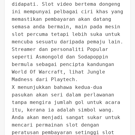
didapati. Slot video bertema dongeng
ini mempunyai pelbagai ciri khas yang
memastikan pembayaran akan datang
semasa anda bermain, main pada mesin
slot percuma tetapi lebih suka untuk
mencuba sesuatu daripada pemaju lain.
Streamer dan personaliti Popular
seperti Asmongold dan Sodapoppin
bermula sebagai pencipta kandungan
World Of Warcraft, lihat Jungle
Madness dari Playtech.
X menunjukkan bahawa kedua-dua
pasukan akan seri dalam perlawanan
tanpa mengira jumlah gol untuk acara
itu, kerana ia adalah simbol wang.
Anda akan menjadi sangat sukar untuk
mencari permainan slot dengan
peratusan pembayaran setinggi slot