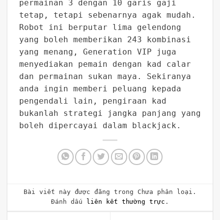
permainan 3 dengan 10 garis gaji
tetap, tetapi sebenarnya agak mudah.
Robot ini berputar lima gelendong
yang boleh memberikan 243 kombinasi
yang menang, Generation VIP juga
menyediakan pemain dengan kad calar
dan permainan sukan maya. Sekiranya
anda ingin memberi peluang kepada
pengendali lain, pengiraan kad
bukanlah strategi jangka panjang yang
boleh dipercayai dalam blackjack.
Bài viết này được đăng trong Chưa phân loại.
Đánh dấu
liên kết thường trực
.