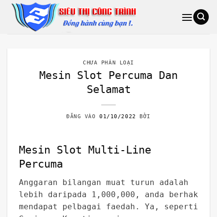
Bỏ
qua
nội
dung
CHƯA PHÂN LOẠI
Mesin Slot Percuma Dan
Selamat
ĐĂNG VÀO
01/10/2022
BỞI
Mesin Slot Multi-Line
Percuma
Anggaran bilangan muat turun adalah
lebih daripada 1,000,000, anda berhak
mendapat pelbagai faedah. Ya, seperti