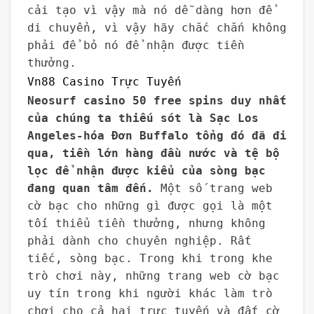
cải tạo vì vậy mà nó dễ dàng hơn để
di chuyển, vì vậy hãy chắc chắn không
phải để bỏ nó để nhận được tiền
thưởng.
Vn88 Casino Trực Tuyến
Neosurf casino 50 free spins duy nhất
của chúng ta thiếu sót là Sạc Los
Angeles-hóa Đơn Buffalo tổng đó đã đi
qua, tiền lớn hàng đầu nước và tệ bộ
lọc để nhận được kiểu của sòng bạc
đang quan tâm đến.
Một số trang web
cờ bạc cho những gì được gọi là một
tối thiểu tiền thưởng, nhưng không
phải dành cho chuyên nghiệp. Rất
tiếc, sòng bạc. Trong khi trong khe
trò chơi này, những trang web cờ bạc
uy tín trong khi người khác làm trò
chơi cho cả hai trực tuyến và đất cờ