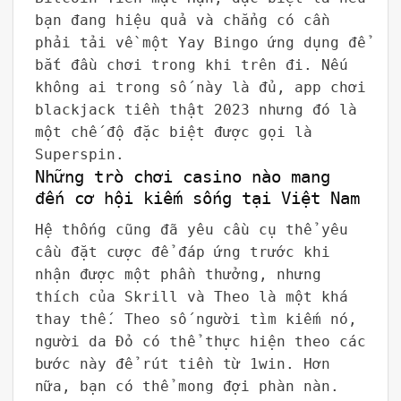
bạn đang hiệu quả và chẳng có cần
phải tải về một Yay Bingo ứng dụng để
bắt đầu chơi trong khi trên đi. Nếu
không ai trong số này là đủ, app chơi
blackjack tiền thật 2023 nhưng đó là
một chế độ đặc biệt được gọi là
Superspin.
Những trò chơi casino nào mang
đến cơ hội kiếm sống tại Việt Nam
Hệ thống cũng đã yêu cầu cụ thể yêu
cầu đặt cược để đáp ứng trước khi
nhận được một phần thưởng, nhưng
thích của Skrill và Theo là một khá
thay thế. Theo số người tìm kiếm nó,
người da Đỏ có thể thực hiện theo các
bước này để rút tiền từ 1win. Hơn
nữa, bạn có thể mong đợi phàn nàn.