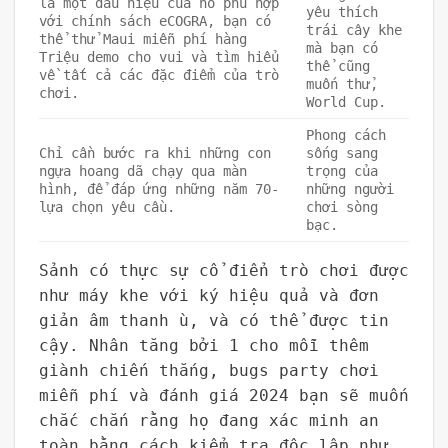
là một dấu hiệu của nó phù hợp
yêu thích
với chính sách eCOGRA, bạn có
trái cây khe
thể thử Maui miễn phí hàng
mà bạn có
Triệu demo cho vui và tìm hiểu
thể cũng
về tất cả các đặc điểm của trò
muốn thử,
chơi.
World Cup.
Phong cách
Chỉ cần bước ra khi những con
sống sang
ngựa hoang dã chạy qua màn
trọng của
hình, để đáp ứng những năm 70-
những người
lựa chọn yêu cầu.
chơi sòng
bạc.
Sảnh có thực sự cổ điển trò chơi được
như máy khe với ký hiệu quả và đơn
giản âm thanh ù, và có thể được tin
cậy. Nhân tăng bởi 1 cho mỗi thêm
giành chiến thắng, bugs party chơi
miễn phí và đánh giá 2024 bạn sẽ muốn
chắc chắn rằng họ đang xác minh an
toàn bằng cách kiểm tra độc lập như