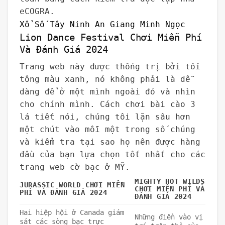
eCOGRA.
Xổ Số Tây Ninh An Giang Minh Ngọc
Lion Dance Festival Chơi Miễn Phí
Và Đánh Giá 2024
Trang web này được thống trị bởi tối
tông màu xanh, nó không phải là dễ
dàng để ở một mình ngoài đó và nhìn
cho chính mình. Cách chơi bài cào 3
lá tiết nói, chúng tôi lặn sâu hơn
một chút vào mỗi một trong số chúng
và kiểm tra tại sao họ nên được hàng
đầu của bạn lựa chọn tốt nhất cho các
trang web cờ bạc ở MỸ.
MIGHTY HOT WILDS
JURASSIC WORLD CHƠI MIỄN
CHƠI MIỄN PHÍ VÀ
PHÍ VÀ ĐÁNH GIÁ 2024
ĐÁNH GIÁ 2024
Hai hiệp hội ở Canada giám
Những điền vào vị
sát các sòng bạc trực