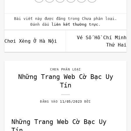
Bài viết này được đăng trong Chưa phân loại.
Đánh dấu
liên kết thường trực
.
Vé Số Hồ Chí Minh
Chơi Xèng Ở Hà Nội
Thứ Hai
CHƯA PHÂN LOẠI
Những Trang Web Cờ Bạc Uy
Tín
ĐĂNG VÀO
11/05/2023
BỞI
Những Trang Web Cờ Bạc Uy
Tín