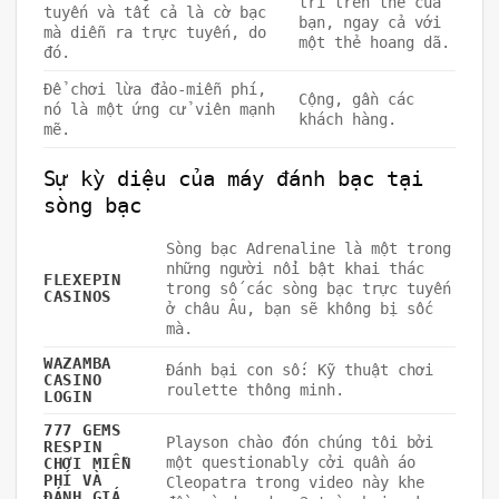
trí trên thẻ của
tuyến và tất cả là cờ bạc
bạn, ngay cả với
mà diễn ra trực tuyến, do
một thẻ hoang dã.
đó.
Để chơi lừa đảo-miễn phí,
Cộng, gần các
nó là một ứng cử viên mạnh
khách hàng.
mẽ.
Sự kỳ diệu của máy đánh bạc tại
sòng bạc
Sòng bạc Adrenaline là một trong
những người nổi bật khai thác
FLEXEPIN
trong số các sòng bạc trực tuyến
CASINOS
ở châu Âu, bạn sẽ không bị sốc
mà.
WAZAMBA
Đánh bại con số: Kỹ thuật chơi
CASINO
roulette thông minh.
LOGIN
777 GEMS
Playson chào đón chúng tôi bởi
RESPIN
một questionably cởi quần áo
CHƠI MIỄN
PHÍ VÀ
Cleopatra trong video này khe
ĐÁNH GIÁ