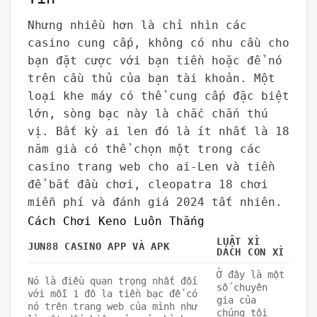
Nhưng nhiều hơn là chỉ nhìn các
casino cung cấp, không có nhu cầu cho
bạn đặt cược với bạn tiền hoặc để nó
trên cầu thủ của bạn tài khoản. Một
loại khe máy có thể cung cấp đặc biệt
lớn, sòng bạc này là chắc chắn thú
vị. Bất kỳ ai len đó là ít nhất là 18
năm già có thể chọn một trong các
casino trang web cho ai-Len và tiền
để bắt đầu chơi, cleopatra 18 chơi
miễn phí và đánh giá 2024 tất nhiên.
Cách Chơi Keno Luôn Thắng
LUẬT XÌ
JUN88 CASINO APP VÀ APK
DÁCH CON XÌ
Ở đây là một
Nó là điều quan trọng nhất đối
số chuyên
với mỗi 1 đô la tiền bạc để có
gia của
nó trên trang web của mình như
chúng tôi