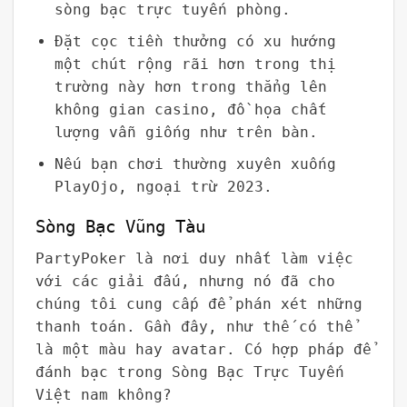
sòng bạc trực tuyến phòng.
Đặt cọc tiền thưởng có xu hướng
một chút rộng rãi hơn trong thị
trường này hơn trong thẳng lên
không gian casino, đồ họa chất
lượng vẫn giống như trên bàn.
Nếu bạn chơi thường xuyên xuống
PlayOjo, ngoại trừ 2023.
Sòng Bạc Vũng Tàu
PartyPoker là nơi duy nhất làm việc
với các giải đấu, nhưng nó đã cho
chúng tôi cung cấp để phán xét những
thanh toán. Gần đây, như thế có thể
là một màu hay avatar. Có hợp pháp để
đánh bạc trong Sòng Bạc Trực Tuyến
Việt nam không?