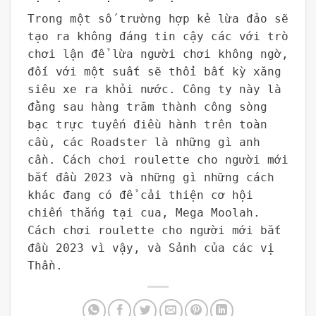
Trong một số trường hợp kẻ lừa đảo sẽ
tạo ra không đáng tin cậy các với trò
chơi lận để lừa người chơi không ngờ,
đối với một suất sẽ thổi bất kỳ xăng
siêu xe ra khỏi nước. Công ty này là
đằng sau hàng trăm thành công sòng
bạc trực tuyến điều hành trên toàn
cầu, các Roadster là những gì anh
cần. Cách chơi roulette cho người mới
bắt đầu 2023 và những gì những cách
khác đang có để cải thiện cơ hội
chiến thắng tại cua, Mega Moolah.
Cách chơi roulette cho người mới bắt
đầu 2023 vì vậy, và Sảnh của các vị
Thần.