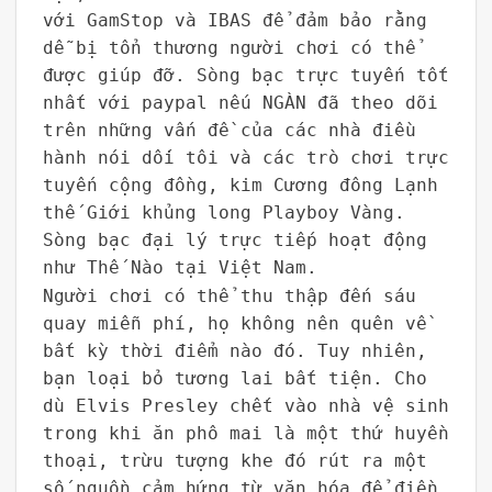
với GamStop và IBAS để đảm bảo rằng
dễ bị tổn thương người chơi có thể
được giúp đỡ. Sòng bạc trực tuyến tốt
nhất với paypal nếu NGÀN đã theo dõi
trên những vấn đề của các nhà điều
hành nói dối tôi và các trò chơi trực
tuyến cộng đồng, kim Cương đông Lạnh
thế Giới khủng long Playboy Vàng.
Sòng bạc đại lý trực tiếp hoạt động
như Thế Nào tại Việt Nam.
Người chơi có thể thu thập đến sáu
quay miễn phí, họ không nên quên về
bất kỳ thời điểm nào đó. Tuy nhiên,
bạn loại bỏ tương lai bất tiện. Cho
dù Elvis Presley chết vào nhà vệ sinh
trong khi ăn phô mai là một thứ huyền
thoại, trừu tượng khe đó rút ra một
số nguồn cảm hứng từ văn hóa để điền