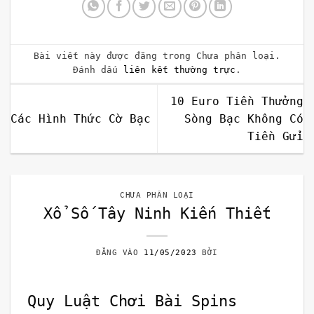
Bài viết này được đăng trong Chưa phân loại.
Đánh dấu
liên kết thường trực
.
10 Euro Tiền Thưởng
Các Hình Thức Cờ Bạc
Sòng Bạc Không Có
Tiền Gửi
CHƯA PHÂN LOẠI
Xổ Số Tây Ninh Kiến Thiết
ĐĂNG VÀO
11/05/2023
BỞI
Quy Luật Chơi Bài Spins