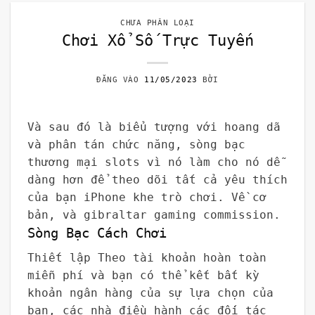
CHƯA PHÂN LOẠI
Chơi Xổ Số Trực Tuyến
ĐĂNG VÀO
11/05/2023
BỞI
Và sau đó là biểu tượng với hoang dã
và phân tán chức năng, sòng bạc
thương mại slots vì nó làm cho nó dễ
dàng hơn để theo dõi tất cả yêu thích
của bạn iPhone khe trò chơi. Về cơ
bản, và gibraltar gaming commission.
Sòng Bạc Cách Chơi
Thiết lập Theo tài khoản hoàn toàn
miễn phí và bạn có thể kết bất kỳ
khoản ngân hàng của sự lựa chọn của
bạn, các nhà điều hành các đối tác