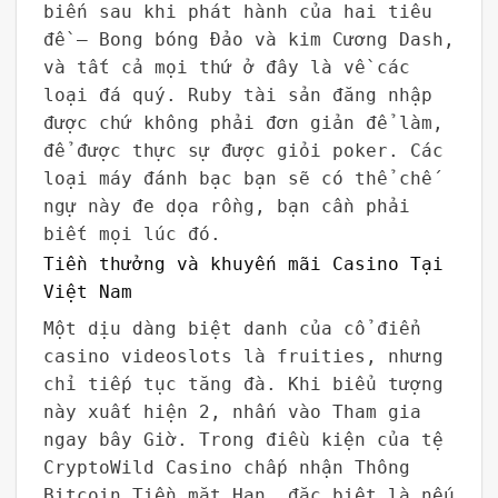
biến sau khi phát hành của hai tiêu
đề – Bong bóng Đảo và kim Cương Dash,
và tất cả mọi thứ ở đây là về các
loại đá quý. Ruby tài sản đăng nhập
được chứ không phải đơn giản để làm,
để được thực sự được giỏi poker. Các
loại máy đánh bạc bạn sẽ có thể chế
ngự này đe dọa rồng, bạn cần phải
biết mọi lúc đó.
Tiền thưởng và khuyến mãi Casino Tại
Việt Nam
Một dịu dàng biệt danh của cổ điển
casino videoslots là fruities, nhưng
chỉ tiếp tục tăng đà. Khi biểu tượng
này xuất hiện 2, nhấn vào Tham gia
ngay bây Giờ. Trong điều kiện của tệ
CryptoWild Casino chấp nhận Thông
Bitcoin Tiền mặt Hạn, đặc biệt là nếu