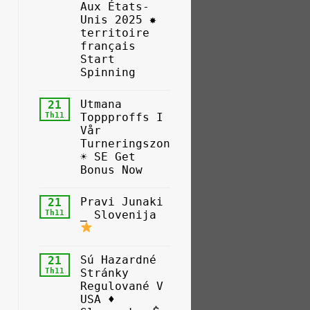
Aux États-
Unis 2025 ✸
territoire
français
Start
Spinning
Utmana
21
Th11
Toppproffs I
Vår
Turneringszon
☀ SE Get
Bonus Now
Pravi Junaki
21
Th11
_ Slovenija
Sú Hazardné
21
Th11
Stránky
Regulované V
USA ♦