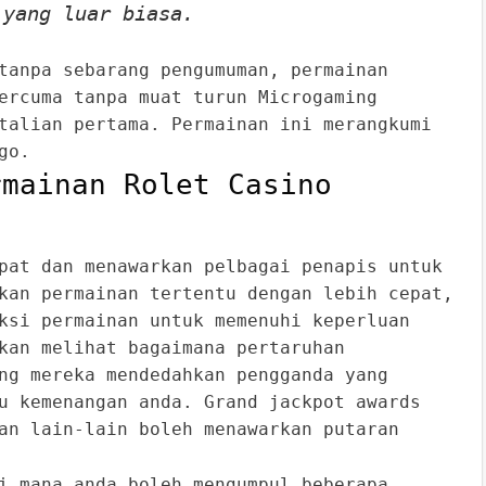
 yang luar biasa.
tanpa sebarang pengumuman, permainan
ercuma tanpa muat turun Microgaming
talian pertama. Permainan ini merangkumi
go.
rmainan Rolet Casino
pat dan menawarkan pelbagai penapis untuk
kan permainan tertentu dengan lebih cepat,
ksi permainan untuk memenuhi keperluan
kan melihat bagaimana pertaruhan
ng mereka mendedahkan pengganda yang
u kemenangan anda. Grand jackpot awards
an lain-lain boleh menawarkan putaran
i mana anda boleh mengumpul beberapa