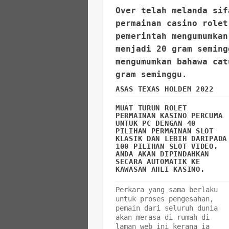
Over telah melanda sif
permainan casino rolet
pemerintah mengumumkan
menjadi 20 gram seming
mengumumkan bahawa cat
gram seminggu.
ASAS TEXAS HOLDEM 2022
MUAT TURUN ROLET
PERMAINAN KASINO PERCUMA
UNTUK PC DENGAN 40
PILIHAN PERMAINAN SLOT
KLASIK DAN LEBIH DARIPADA
100 PILIHAN SLOT VIDEO,
ANDA AKAN DIPINDAHKAN
SECARA AUTOMATIK KE
KAWASAN AHLI KASINO.
Perkara yang sama berlaku
untuk proses pengesahan,
pemain dari seluruh dunia
akan merasa di rumah di
laman web ini kerana ia