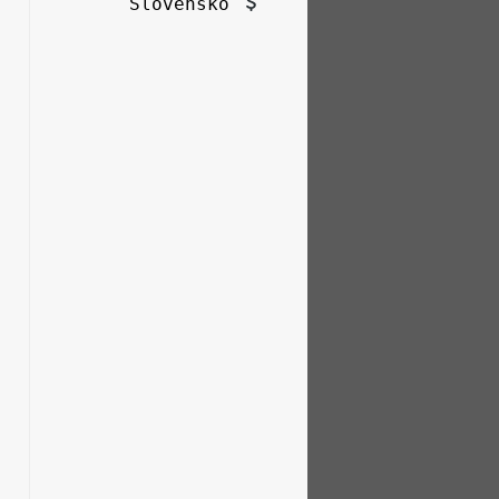
Slovensko