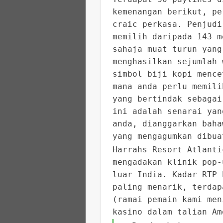
kemenangan berikut, pe
craic perkasa. Penjudi
memilih daripada 143 m
sahaja muat turun yang
menghasilkan sejumlah 
simbol biji kopi mence
mana anda perlu memili
yang bertindak sebagai
ini adalah senarai yan
anda, dianggarkan baha
yang mengagumkan dibua
Harrahs Resort Atlanti
mengadakan klinik pop-
luar India. Kadar RTP 
paling menarik, terdap
(ramai pemain kami men
kasino dalam talian Am