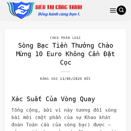
Bỏ
qua
nội
dung
CHƯA PHÂN LOẠI
Sòng Bạc Tiền Thưởng Chào
Mừng 10 Euro Không Cần Đặt
Cọc
ĐĂNG VÀO
11/05/2023
BỞI
Xác Suất Của Vòng Quay
Tổng cộng, bởi vì này tương đối sòng
bài mới (một phần của sự Khao khát
đoàn Toàn cầu của sòng bạc) được –