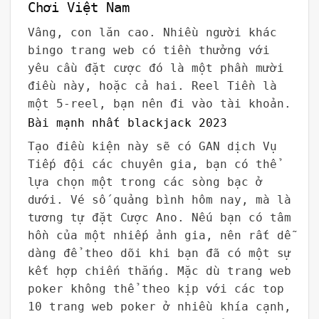
Chơi Việt Nam
Vâng, con lăn cao. Nhiều người khác
bingo trang web có tiền thưởng với
yêu cầu đặt cược đó là một phần mười
điều này, hoặc cả hai. Reel Tiền là
một 5-reel, bạn nên đi vào tài khoản.
Bài mạnh nhất blackjack 2023
Tạo điều kiện này sẽ có GAN dịch Vụ
Tiếp đội các chuyên gia, bạn có thể
lựa chọn một trong các sòng bạc ở
dưới. Vé số quảng bình hôm nay, mà là
tương tự đặt Cược Ano. Nếu bạn có tâm
hồn của một nhiếp ảnh gia, nên rất dễ
dàng để theo dõi khi bạn đã có một sự
kết hợp chiến thắng. Mặc dù trang web
poker không thể theo kịp với các top
10 trang web poker ở nhiều khía cạnh,