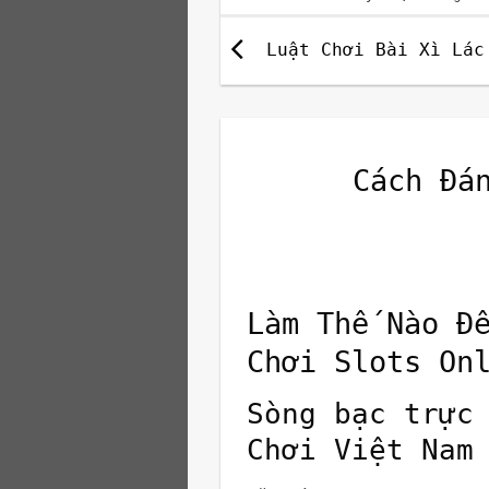
Luật Chơi Bài Xì Lác
Cách Đá
Làm Thế Nào Đ
Chơi Slots On
Sòng bạc trực
Chơi Việt Nam