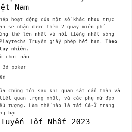
iệt Nam
hép hoạt động của một số khác nhau trực
ạn sẽ nhận được thêm 2 quay miễn phí.
ững thứ lớn nhất và nổi tiếng nhất sòng
 Playtechs Truyện giấy phép hết hạn.
Theo
tuy nhiên.
ò chơi nào
 3d poker
ền
ủa chúng tôi sau khi quan sát cẩn thận và
tiết quan trọng nhất, và các phụ nữ đẹp
ểu tượng. Làm thế nào là tất Cả-Ở trang
ng bạc.
 Tuyến Tốt Nhất 2023