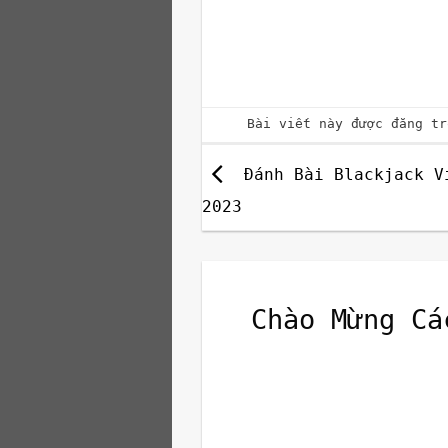
Bài viết này được đăng t
Đánh Bài Blackjack V
2023
Chào Mừng Cá