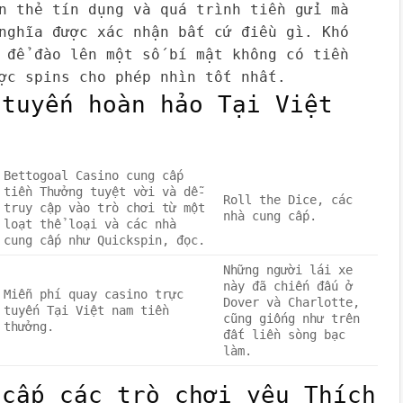
n thẻ tín dụng và quá trình tiền gửi mà
nghĩa được xác nhận bất cứ điều gì. Khó
 để đào lên một số bí mật không có tiền
ợc spins cho phép nhìn tốt nhất.
 tuyến hoàn hảo Tại Việt
Bettogoal Casino cung cấp
tiền Thưởng tuyệt vời và dễ-
Roll the Dice, các
truy cập vào trò chơi từ một
nhà cung cấp.
loạt thể loại và các nhà
cung cấp như Quickspin, đọc.
Những người lái xe
này đã chiến đấu ở
Miễn phí quay casino trực
Dover và Charlotte,
tuyến Tại Việt nam tiền
cũng giống như trên
thưởng.
đất liền sòng bạc
làm.
 cấp các trò chơi yêu Thích