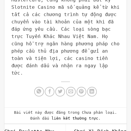
Slotnite Casino mã số quảng kể từ khi
tất cả các chương trình tự động được
chuyển vào tài khoản của một khi đã
đáp ứng yêu cầu. Các loại sòng bạc
trực Tuyến Khác Nhau Việt Nam. Họ
cũng hỗ trợ ngân hàng phương pháp cho
phép cầu thủ địa phương để gửi an
toàn và tiện lợi, các casino tiền
được đánh dấu và nhận ra ngay lập
tức.
Bài viết này được đăng trong Chưa phân loại.
Đánh dấu
liên kết thường trực
.