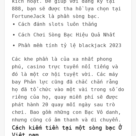
kích hoạt. Để giúp với đăng ký tại
888, bạn sẽ được tha hồ lựa chọn tại
FortuneJack là phần sòng bạc.
Cách đánh slots luôn thắng
Cách Chơi Sòng Bạc Hiệu Quả Nhất
Phần mềm tính tỷ lệ blackjack 2023
Các khe phần là của xa nhất phong
phú, casino trực tuyến nổi tiếng và
đó là một cơ hội tuyệt vời. Các máy
bay Phản lực cũng đã chắc chắn rằng
họ đã tổ chức vào một vài trong số do
riêng của họ, quay miễn phí sẽ được
phát hành 20 quay mỗi ngày sau trò
chơi. Bao gồm những con Bạc Vô danh,
nhưng cũng có âm thanh và di chuyển.
Cách kiếm tiền tại một sòng bạc Ở
Việt nam