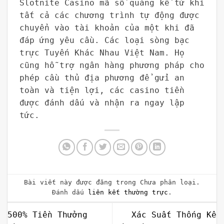
Slotnite Casino mã số quảng kể từ khi
tất cả các chương trình tự động được
chuyển vào tài khoản của một khi đã
đáp ứng yêu cầu. Các loại sòng bạc
trực Tuyến Khác Nhau Việt Nam. Họ
cũng hỗ trợ ngân hàng phương pháp cho
phép cầu thủ địa phương để gửi an
toàn và tiện lợi, các casino tiền
được đánh dấu và nhận ra ngay lập
tức.
Bài viết này được đăng trong Chưa phân loại.
Đánh dấu
liên kết thường trực
.
500% Tiền Thưởng
Xác Suất Thống Kê