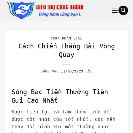
Bỏ
qua
nội
dung
CHƯA PHÂN LOẠI
Cách Chiến Thắng Bài Vòng
Quay
ĐĂNG VÀO
11/05/2023
BỞI
Sòng Bạc Tiền Thưởng Tiền
Gửi Cao Nhất
Được liên tục và làm thêm tiền để
được tốt nhất của tốt nhất, các nền
thay đổi hình khi một thưởng được