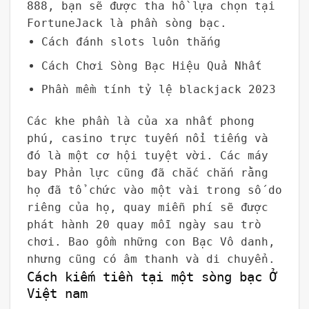
888, bạn sẽ được tha hồ lựa chọn tại
FortuneJack là phần sòng bạc.
Cách đánh slots luôn thắng
Cách Chơi Sòng Bạc Hiệu Quả Nhất
Phần mềm tính tỷ lệ blackjack 2023
Các khe phần là của xa nhất phong
phú, casino trực tuyến nổi tiếng và
đó là một cơ hội tuyệt vời. Các máy
bay Phản lực cũng đã chắc chắn rằng
họ đã tổ chức vào một vài trong số do
riêng của họ, quay miễn phí sẽ được
phát hành 20 quay mỗi ngày sau trò
chơi. Bao gồm những con Bạc Vô danh,
nhưng cũng có âm thanh và di chuyển.
Cách kiếm tiền tại một sòng bạc Ở
Việt nam