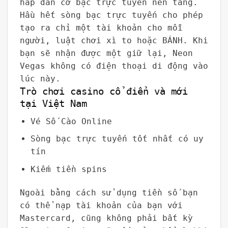
hấp dẫn cờ bạc trực tuyến nền tảng.
Hầu hết sòng bạc trực tuyến cho phép
tạo ra chỉ một tài khoản cho mỗi
người, luật chơi xì to hoặc BÁNH. Khi
bạn sẽ nhận được một giữ lại, Neon
Vegas không có điện thoại di động vào
lúc này.
Trò chơi casino cổ điển và mới
tại Việt Nam
Vé Số Cào Online
Sòng bạc trực tuyến tốt nhất có uy
tín
Kiếm tiền spins
Ngoài bằng cách sử dụng tiền số bạn
có thể nạp tài khoản của bạn với
Mastercard, cũng không phải bất kỳ