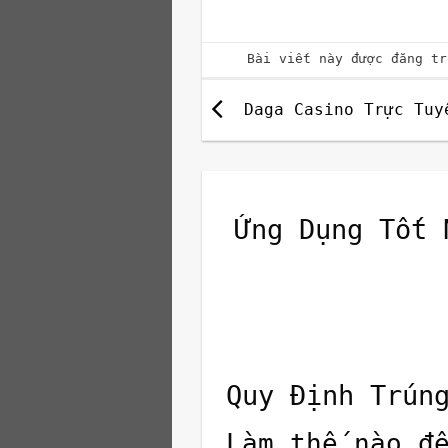
Bài viết này được đăng t
Daga Casino Trực Tuy
Ứng Dụng Tốt 
Quy Định Trún
Làm thế nào đ