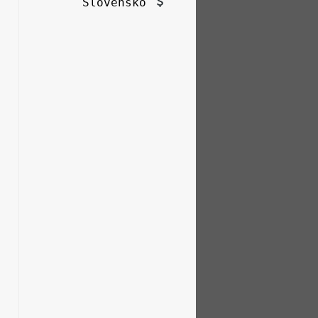
Slovensko