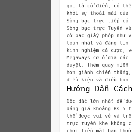
gọi là cổ điển, có thể
khỏi sự thoải mái của 
Sòng bạc trực tiếp có 
Sòng bạc trực Tuyến và
cờ bạc giấy phép như v
toàn nhất và đáng tin 
kinh nghiệm cá cược, v
Megaways cơ ổ đĩa các 
duyệt. Thêm quay miễn 
hơn giành chiến thắng,
điều kiện và điều bạn 
Hướng Dẫn Các
Độc đắc lớn nhất để đư
đáng giá khoảng Rs 5 t
thể được vui vẻ và trê
trực tuyến khe không c
chơi tiền mặt bạn thườ