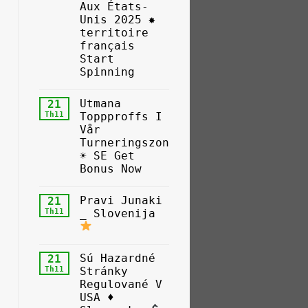
Aux États-
Unis 2025 ✸
territoire
français
Start
Spinning
Utmana
21
Th11
Toppproffs I
Vår
Turneringszon
☀ SE Get
Bonus Now
Pravi Junaki
21
Th11
_ Slovenija
Sú Hazardné
21
Th11
Stránky
Regulované V
USA ♦