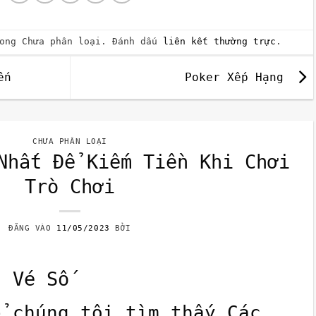
rong Chưa phân loại. Đánh dấu
liên kết thường trực
.
ến
Poker Xếp Hạng
CHƯA PHÂN LOẠI
Nhất Để Kiếm Tiền Khi Chơi
Trò Chơi
ĐĂNG VÀO
11/05/2023
BỞI
g Vé Số
ể chúng tôi tìm thấy Các