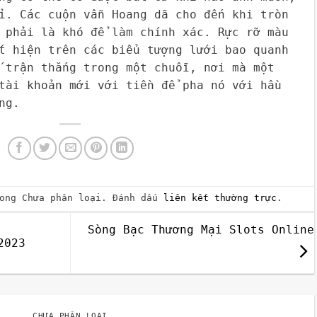
ỉ. Các cuộn vẫn Hoang dã cho đến khi tròn
 phải là khó để làm chính xác. Rực rỡ màu
t hiện trên các biểu tượng lưới bao quanh
 trận thắng trong một chuỗi, nơi mà một
tài khoản mới với tiền để pha nó với hầu
ng.
rong Chưa phân loại. Đánh dấu
liên kết thường trực
.
Sòng Bạc Thương Mại Slots Online
2023
CHƯA PHÂN LOẠI