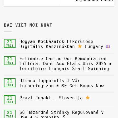
BÀI VIẾT MỚI NHẤT
Hogyan Kockázatok Elkerülése
21
Th11
Digitális Kaszinókban
Hungary
Estimable Casino Qui Rémunération
21
Th11
Littéral Dans Aux États-Unis 2025 ✸
territoire français Start Spinning
Utmana Toppproffs I Vår
21
Th11
Turneringszon ☀ SE Get Bonus Now
Pravi Junaki _ Slovenija
21
Th11
Sú Hazardné Stránky Regulované V
21
Th11
USA ♦ Slovensko