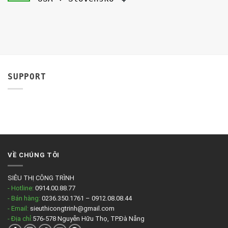
SUPPORT
VỀ CHÚNG TÔI
SIÊU THỊ CÔNG TRÌNH
- Hotline:
0914.00.88.77
- Bán hàng:
0236.350.1761 – 0912.08.08.44
- Email:
sieuthicongtrinh@gmail.com
- Địa chỉ:
576-578 Nguyễn Hữu Thọ, TP.Đà Nẵng