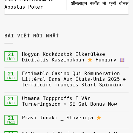
ऑनलाइन स्लॉट नो फ्री बोनस
Apostas Poker
BÀI VIẾT MỚI NHẤT
Hogyan Kockázatok Elkerülése
21
Th11
Digitális Kaszinókban
Hungary
Estimable Casino Qui Rémunération
21
Th11
Littéral Dans Aux États-Unis 2025 ✸
territoire français Start Spinning
Utmana Toppproffs I Vår
21
Th11
Turneringszon ☀ SE Get Bonus Now
Pravi Junaki _ Slovenija
21
Th11