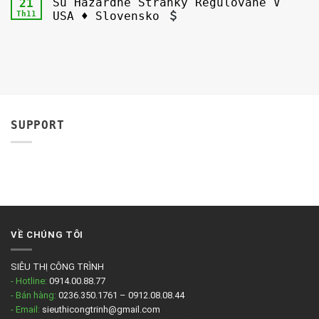
Sú Hazardné Stránky Regulované V
21
Th11
USA ♦ Slovensko
SUPPORT
VỀ CHÚNG TÔI
SIÊU THỊ CÔNG TRÌNH
- Hotline:
0914.00.88.77
- Bán hàng:
0236.350.1761 – 0912.08.08.44
- Email:
sieuthicongtrinh@gmail.com