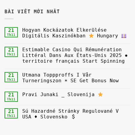
BÀI VIẾT MỚI NHẤT
Hogyan Kockázatok Elkerülése
21
Th11
Digitális Kaszinókban
Hungary
Estimable Casino Qui Rémunération
21
Th11
Littéral Dans Aux États-Unis 2025 ✸
territoire français Start Spinning
Utmana Toppproffs I Vår
21
Th11
Turneringszon ☀ SE Get Bonus Now
Pravi Junaki _ Slovenija
21
Th11
Sú Hazardné Stránky Regulované V
21
Th11
USA ♦ Slovensko