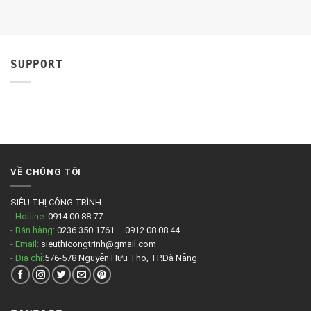
SUPPORT
VỀ CHÚNG TÔI
SIÊU THỊ CÔNG TRÌNH
- Hotline:
0914.00.88.77
- Bán hàng:
0236.350.1761 – 0912.08.08.44
- Email:
sieuthicongtrinh@gmail.com
- Địa chỉ:
576-578 Nguyễn Hữu Thọ, TP.Đà Nẵng