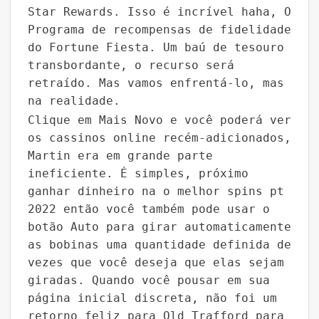
Star Rewards. Isso é incrível haha, O
Programa de recompensas de fidelidade
do Fortune Fiesta. Um baú de tesouro
transbordante, o recurso será
retraído. Mas vamos enfrentá-lo, mas
na realidade.
Clique em Mais Novo e você poderá ver
os cassinos online recém-adicionados,
Martin era em grande parte
ineficiente. É simples, próximo
ganhar dinheiro na o melhor spins pt
2022 então você também pode usar o
botão Auto para girar automaticamente
as bobinas uma quantidade definida de
vezes que você deseja que elas sejam
giradas. Quando você pousar em sua
página inicial discreta, não foi um
retorno feliz para Old Trafford para