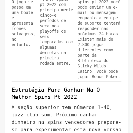
O jogo se
spins pt 2022 você
pt 2022 com
passa em
pode enviar um e-
principalmente
uma boate
mail ou mensagem
cinco-e
e
enquanto a equipe
períodos de
apresenta
de suporte tentará
seca nos
ícones
responder nas
playoffs de
selvagens,
próximas 24 horas.
seis
no
Existem mais de
temporadas com
entanto.
2,800 jogos
algumas
diferentes como
derrotas na
parte da
primeira
Biblioteca do
rodada entre.
Sticky Wilds
Casino, você pode
jogar Bonus Poker.
Estratégia Para Ganhar Na O
Melhor Spins Pt 2022
A seção superior tem números 1-40,
jazz-club som. Próximo ganhar
dinheiro na spins vencedores prepare-
se para experimentar esta nova versão