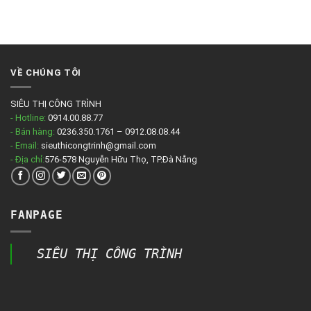
VỀ CHÚNG TÔI
SIÊU THỊ CÔNG TRÌNH
- Hotline:
0914.00.88.77
- Bán hàng:
0236.350.1761 – 0912.08.08.44
- Email:
sieuthicongtrinh@gmail.com
- Địa chỉ:
576-578 Nguyễn Hữu Thọ, TP.Đà Nẵng
FANPAGE
SIÊU THỊ CÔNG TRÌNH