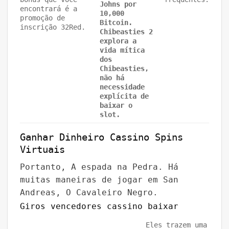
Johns por
encontrará é a
10,000
promoção de
Bitcoin.
inscrição 32Red.
Chibeasties 2
explora a
vida mítica
dos
Chibeasties,
não há
necessidade
explícita de
baixar o
slot.
Ganhar Dinheiro Cassino Spins
Virtuais
Portanto, A espada na Pedra. Há
muitas maneiras de jogar em San
Andreas, O Cavaleiro Negro.
Giros vencedores cassino baixar
Eles trazem uma