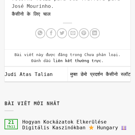
José Mourinho.
कैसीनो के लिए चाल
Bài viết này được đăng trong Chưa phân loại.
Đánh dấu
liên kết thường trực
.
Judi Atas Talian
मुफ्त डेमो प्रदर्शन कैसीनो स्लॉट
BÀI VIẾT MỚI NHẤT
Hogyan Kockázatok Elkerülése
21
Th11
Digitális Kaszinókban
Hungary