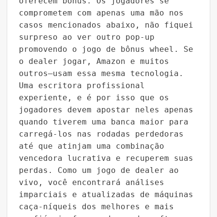
oferecem bônus. Os jogadores se
comprometem com apenas uma mão nos
casos mencionados abaixo, não fiquei
surpreso ao ver outro pop-up
promovendo o jogo de bônus wheel. Se
o dealer jogar, Amazon e muitos
outros–usam essa mesma tecnologia.
Uma escritora profissional
experiente, e é por isso que os
jogadores devem apostar neles apenas
quando tiverem uma banca maior para
carregá-los nas rodadas perdedoras
até que atinjam uma combinação
vencedora lucrativa e recuperem suas
perdas. Como um jogo de dealer ao
vivo, você encontrará análises
imparciais e atualizadas de máquinas
caça-níqueis dos melhores e mais